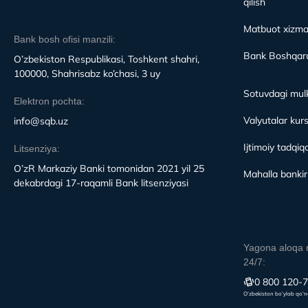
qilish
Matbuot xizma
Bank bosh ofisi manzili:
Bank Boshqaru
O’zbekiston Respublikasi, Toshkent shahri,
100000, Shahrisabz ko’chasi, 3 uy
Sotuvdagi mulk
Elektron pochta:
Valyutalar kurs
info@sqb.uz
Ijtimoiy tadqiqo
Litsenziya:
O’zR Markaziy Banki tomonidan 2021 yil 25
Mahalla bankirl
dekabrdagi 17-raqamli Bank litsenziyasi
Yagona aloqa 
24/7:
0 800 120-
O‘zbekiston bo‘ylab qo‘n