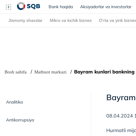
Bank haqida
(current)
Aksiyadorlar va investorlar
Jismoniy shaxslar
Mikro va kichik biznes
O‘rta va yirik bizne
Bayram kunlari bankning i
Bosh sahifa
Matbuot markazi
Bayram 
Analitika
08.04.2024 
Antikorrupsiya
Hurmatli mijo