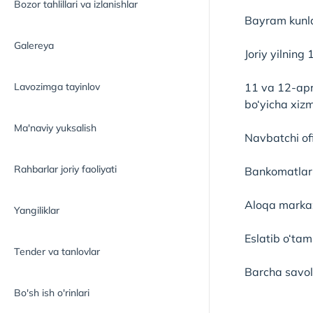
Bozor tahlillari va izlanishlar
Bayram kunla
Galereya
Joriy yilning
Lavozimga tayinlov
11 va 12-apr
bo‘yicha xizm
Ma'naviy yuksalish
Navbatchi ofi
Rahbarlar joriy faoliyati
Bankomatlar 
Aloqa markaz
Yangiliklar
Eslatib o‘ta
Tender va tanlovlar
Barcha savol
Bo'sh ish o'rinlari