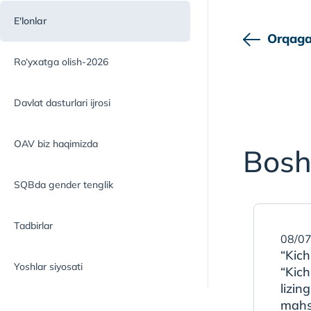
E'lonlar
Orqaga
Ro‘yxatga olish-2026
Davlat dasturlari ijrosi
OAV biz haqimizda
Bosh
SQBda gender tenglik
Tadbirlar
08/07
“Kich
Yoshlar siyosati
“Kich
lizing
mahsu