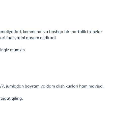
maliyotlari, kommunal va boshqa bir martalik to‘lovlar
ri faoliyatini davom qildiradi.
hingiz mumkin.
24/7, jumladan bayram va dam olish kunlari ham mavjud.
jaat qiling.