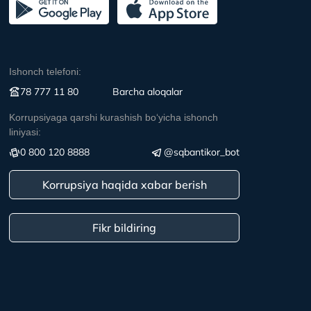
Ishonch telefoni:
78 777 11 80
Вarcha aloqalar
Korrupsiyaga qarshi kurashish boʻyicha ishonch
liniyasi:
0 800 120 8888
@sqbantikor_bot
Korrupsiya haqida xabar berish
Fikr bildiring