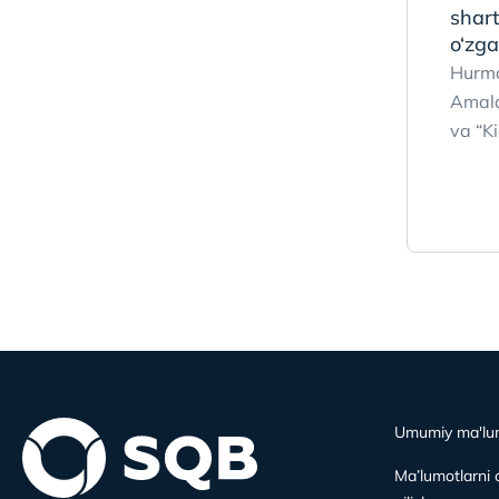
shart
o‘zga
Hurmat
Amald
va “Ki
Umumiy ma'lu
Ma’lumotlarni 