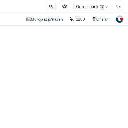
Online-bank
UZ
Murojaat jo'natish
1180
Ofislar