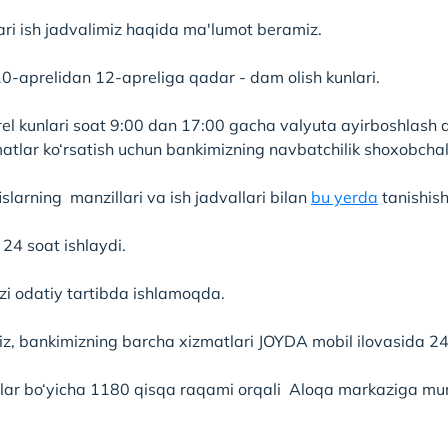
ri ish jadvalimiz haqida ma'lumot beramiz.
 10-aprelidan 12-apreliga qadar - dam olish kunlari.
el kunlari soat 9:00 dan 17:00 gacha valyuta ayirboshlash a
atlar ko‘rsatish uchun bankimizning navbatchilik shoxobchala
slarning manzillari va ish jadvallari bilan
bu yerda
tanishis
24 soat ishlaydi.
i odatiy tartibda ishlamoqda.
miz, bankimizning barcha xizmatlari JOYDA mobil ilovasida 
lar bo‘yicha 1180 qisqa raqami orqali Aloqa markaziga muro