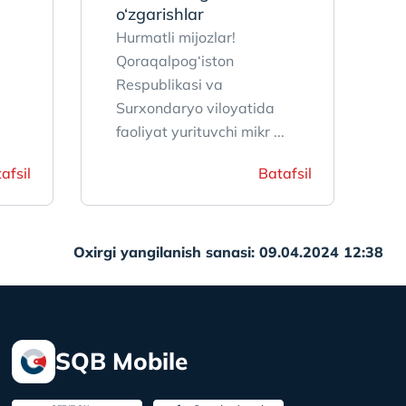
o‘zgarishlar
Hurmatli mijozlar!
Qoraqalpog‘iston
Respublikasi va
Surxondaryo viloyatida
faoliyat yurituvchi mikr ...
afsil
Batafsil
Oxirgi yangilanish sanasi: 09.04.2024 12:38
SQB Mobile