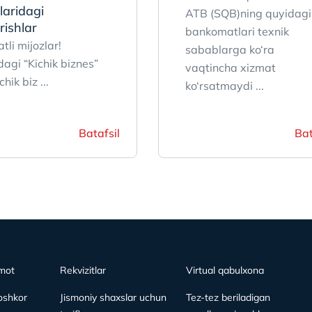
laridagi
ATB (SQB)ning quyidagi
rishlar
bankomatlari texnik
li mijozlar!
sabablarga ko‘ra
agi “Kichik biznes”
vaqtincha xizmat
chik biz ...
ko‘rsatmaydi ...
Batafsil
Bat
mot
Rekvizitlar
Virtual qabulxona
oshkor
Jismoniy shaxslar uchun
Tez-tez beriladigan