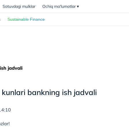
Sotuvdagi mulklar
Ochiq ma'lumotlar
▾
s
Sustainable Finance
sh jadvali
kunlari bankning ish jadvali
14:10
zlar!