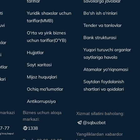
tariflar
savollarga javoblar
ti
Yuridik shaxslar uchun
Bo'sh ish o'rinlari
tariflar(MMB)
vi
Tender va tanlovlar
O'rta va yirik biznes
Bank strukturasi
uchun tariflar(O'YB)
lar
Yuqori turuvchi organlar
Hujjatlar
i
saytlariga havola
Sayt xaritasi
tlar
Atamalar yo'riqnomasi
Mijoz huquqlari
ari
Saytdan foydalanish
Ochiq ma'lumotlar
shartlari va qoidalari
Antikorrupsiya
markazi
Biznes uchun aloqa
Xizmat sifatini baholang:
markazi:
@sqbuzbot
77-77
1338
Yangiliklardan xabardor
g‘iroq bepul