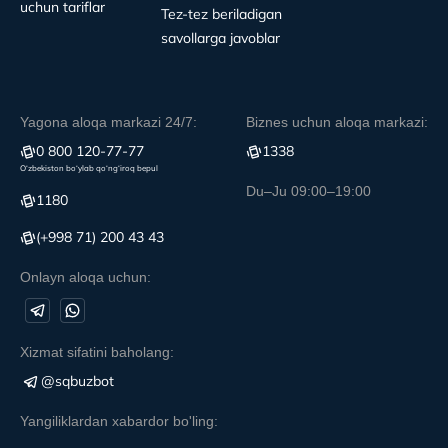
uchun tariflar
Tez-tez beriladigan
savollarga javoblar
Yagona aloqa markazi 24/7:
Biznes uchun aloqa markazi:
0 800 120-77-77
1338
O‘zbekiston bo‘ylab qo‘ng‘iroq bepul
Du–Ju 09:00–19:00
1180
(+998 71) 200 43 43
Onlayn aloqa uchun:
Xizmat sifatini baholang:
@sqbuzbot
Yangiliklardan xabardor bo'ling: