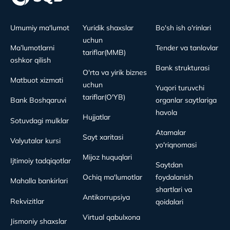
Umumiy ma'lumot
Yuridik shaxslar
Bo'sh ish o'rinlari
uchun
Ma’lumotlarni
Tender va tanlovlar
tariflar(MMB)
oshkor qilish
Bank strukturasi
O'rta va yirik biznes
Matbuot xizmati
uchun
Yuqori turuvchi
tariflar(O'YB)
Bank Boshqaruvi
organlar saytlariga
havola
Hujjatlar
Sotuvdagi mulklar
Atamalar
Sayt xaritasi
Valyutalar kursi
yo'riqnomasi
Mijoz huquqlari
Ijtimoiy tadqiqotlar
Saytdan
Ochiq ma'lumotlar
foydalanish
Mahalla bankirlari
shartlari va
Antikorrupsiya
Rekvizitlar
qoidalari
Virtual qabulxona
Jismoniy shaxslar