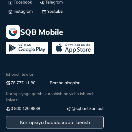
Facebook
Telegram
Instagram
Youtube
SQB Mobile
Ishonch telefoni:
78 777 11 80
Вarcha aloqalar
Korrupsiyaga qarshi kurashish boʻyicha ishonch
liniyasi:
0 800 120 8888
@sqbantikor_bot
Korrupsiya haqida xabar berish