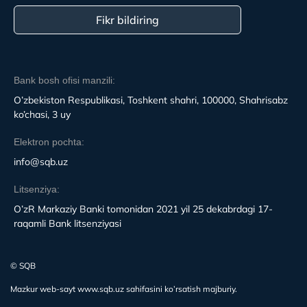
Fikr bildiring
Bank bosh ofisi manzili:
O’zbekiston Respublikasi, Toshkent shahri, 100000, Shahrisabz
ko’chasi, 3 uy
Elektron pochta:
info@sqb.uz
Litsenziya:
O’zR Markaziy Banki tomonidan 2021 yil 25 dekabrdagi 17-
raqamli Bank litsenziyasi
© SQB
Mazkur web-sayt www.sqb.uz sahifasini ko’rsatish majburiy.