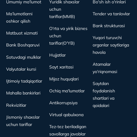
Umumiy ma'lumot
Yuridik shaxslar
Bo'sh ish o'rinlari
uchun
Ma’lumotlarni
Tender va tanlovlar
tariflar(MMB)
oshkor qilish
Bank strukturasi
O'rta va yirik biznes
Matbuot xizmati
uchun
Yuqori turuvchi
tariflar(O'YB)
Bank Boshqaruvi
organlar saytlariga
havola
Hujjatlar
Sotuvdagi mulklar
Atamalar
Sayt xaritasi
Valyutalar kursi
yo'riqnomasi
Mijoz huquqlari
Ijtimoiy tadqiqotlar
Saytdan
Ochiq ma'lumotlar
foydalanish
Mahalla bankirlari
shartlari va
Antikorrupsiya
Rekvizitlar
qoidalari
Virtual qabulxona
Jismoniy shaxslar
uchun tariflar
Tez-tez beriladigan
savollarga javoblar