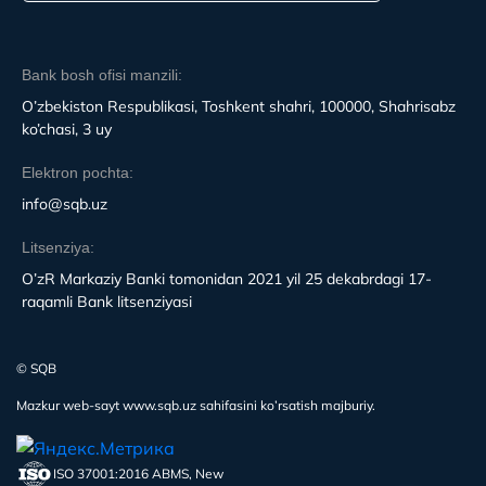
Bank bosh ofisi manzili:
O’zbekiston Respublikasi, Toshkent shahri, 100000, Shahrisabz
ko’chasi, 3 uy
Elektron pochta:
info@sqb.uz
Litsenziya:
O’zR Markaziy Banki tomonidan 2021 yil 25 dekabrdagi 17-
raqamli Bank litsenziyasi
© SQB
Mazkur web-sayt www.sqb.uz sahifasini ko’rsatish majburiy.
ISO 37001:2016 ABMS, New