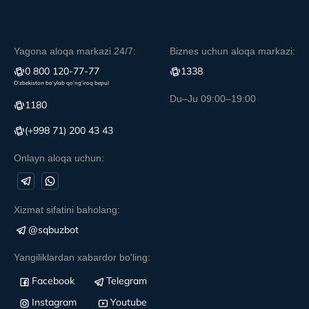
Yagona aloqa markazi 24/7:
Biznes uchun aloqa markazi:
0 800 120-77-77
1338
O‘zbekiston bo‘ylab qo‘ng‘iroq bepul
Du–Ju 09:00–19:00
1180
(+998 71) 200 43 43
Onlayn aloqa uchun:
Xizmat sifatini baholang:
@sqbuzbot
Yangiliklardan xabardor bo'ling:
Facebook
Telegram
Instagram
Youtube