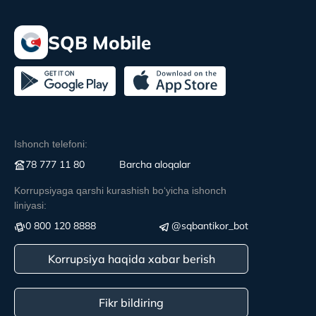
SQB Mobile
Ishonch telefoni:
78 777 11 80
Вarcha aloqalar
Korrupsiyaga qarshi kurashish boʻyicha ishonch
liniyasi:
0 800 120 8888
@sqbantikor_bot
Korrupsiya haqida xabar berish
Fikr bildiring