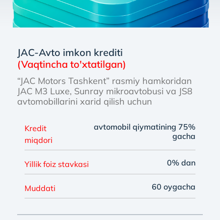
JAC-Avto imkon krediti
(Vaqtincha to'xtatilgan)
“JAC Motors Tashkent” rasmiy hamkoridan
JAC M3 Luxe, Sunray mikroavtobusi va JS8
avtomobillarini xarid qilish uchun
avtomobil qiymatining 75%
Kredit
gacha
miqdori
0% dan
Yillik foiz stavkasi
60 oygacha
Muddati