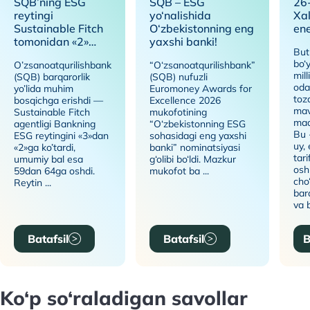
SQB’ning ESG
SQB – ESG
26
reytingi
yo‘nalishida
Xa
Sustainable Fitch
O‘zbekistonning eng
ene
tomonidan «2»
yaxshi banki!
But
darajasiga
bo‘
O’zsanoatqurilishbank
“O‘zsanoatqurilishbank”
ko’tarildi
mill
(SQB) barqarorlik
(SQB) nufuzli
oda
yo’lida muhim
Euromoney Awards for
toz
bosqichga erishdi —
Excellence 2026
mav
Sustainable Fitch
mukofotining
maq
agentligi Bankning
“O‘zbekistonning ESG
Bu -
ESG reytingini «3»dan
sohasidagi eng yaxshi
uy,
«2»ga ko’tardi,
banki” nominatsiyasi
tari
umumiy bal esa
g‘olibi bo‘ldi. Mazkur
osh
59dan 64ga oshdi.
mukofot ba ...
cho
Reytin ...
bar
va b
Batafsil
Batafsil
B
Ko‘p so‘raladigan savollar