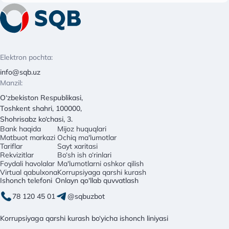
Elektron pochta:
info@sqb.uz
Manzil:
O‘zbekiston Respublikasi,
Toshkent shahri, 100000,
Shohrisabz ko‘chasi, 3.
Bank haqida
Mijoz huquqlari
Matbuot markazi
Ochiq ma'lumotlar
Tariflar
Sayt xaritasi
Rekvizitlar
Bo‘sh ish o‘rinlari
Foydali havolalar
Ma'lumotlarni oshkor qilish
Virtual qabulxona
Korrupsiyaga qarshi kurash
Ishonch telefoni
Onlayn qo'llab quvvatlash
78 120 45 01
@sqbuzbot
Korrupsiyaga qarshi kurash bo‘yicha ishonch liniyasi