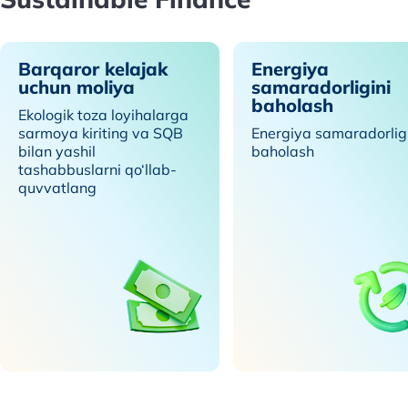
Barqaror kelajak
Energiya
uchun moliya
samaradorligini
baholash
Ekologik toza loyihalarga
sarmoya kiriting va SQB
Energiya samaradorligi
bilan yashil
baholash
tashabbuslarni qo‘llab-
quvvatlang