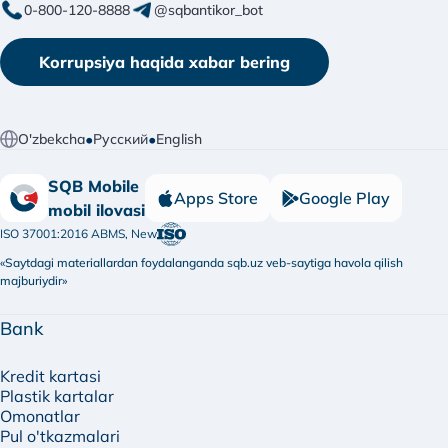
0-800-120-8888
@sqbantikor_bot
Korrupsiya haqida xabar bering
•
•
O'zbekcha
Русский
English
SQB Mobile
Apps Store
Google Play
mobil ilovasi
ISO 37001:2016 ABMS, New
«Saytdagi materiallardan foydalanganda sqb.uz veb-saytiga havola qilish
majburiydir»
Bank
Kredit kartasi
Plastik kartalar
Omonatlar
Pul o'tkazmalari