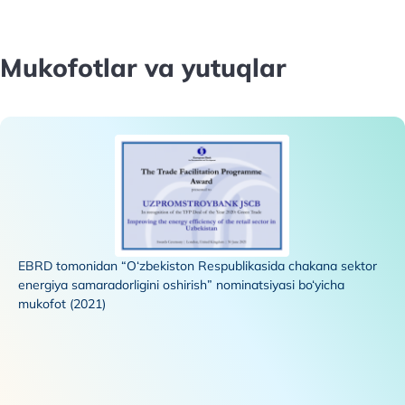
yoki rasmiy veb-saytimizdagi aloqa formasi orqali
barqaror moliyalashtirish bo‘yicha mutaxassis bilan
bog‘lanishingiz mumkin.
Mukofotlar va yutuqlar
EBRD tomonidan “O‘zbekiston Respublikasida chakana sektor
energiya samaradorligini oshirish” nominatsiyasi bo‘yicha
mukofot (2021)