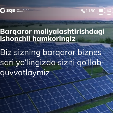
1180
UZ
Barqaror moliyalashtirishdagi
ishonchli hamkoringiz
Biz sizning barqaror biznes
sari yo‘lingizda sizni qo‘llab-
quvvatlaymiz