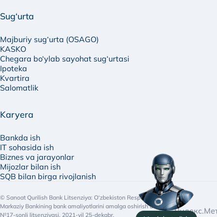
Sug‘urta
Majburiy sug‘urta (OSAGO)
KASKO
Chegara bo‘ylab sayohat sug‘urtasi
Ipoteka
Kvartira
Salomatlik
Karyera
Bankda ish
IT sohasida ish
Biznes va jarayonlar
Mijozlar bilan ish
SQB bilan birga rivojlanish
© Sanoat Qurilish Bank Litsenziya: O‘zbekiston Respublikasi
Markaziy Bankining bank amaliyotlarini amalga oshirish uchun
№17-sonli litsenziyasi, 2021-yil 25-dekabr.