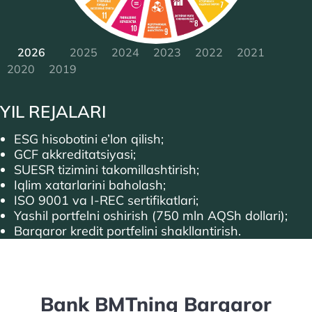
2026
2025
2024
2023
2022
2021
2020
2019
YIL REJALARI
ESG hisobotini e’lon qilish;
GCF akkreditatsiyasi;
SUESR tizimini takomillashtirish;
Iqlim xatarlarini baholash;
ISO 9001 va I-REC sertifikatlari;
Yashil portfelni oshirish (750 mln AQSh dollari);
Barqaror kredit portfelini shakllantirish.
Bank BMTning Barqaror