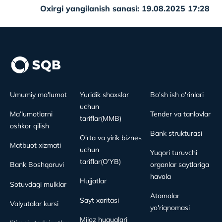
Oxirgi yangilanish sanasi: 19.08.2025 17:28
Umumiy ma'lumot
Yuridik shaxslar
Bo'sh ish o'rinlari
uchun
Ma’lumotlarni
Tender va tanlovlar
tariflar(MMB)
oshkor qilish
Bank strukturasi
O'rta va yirik biznes
Matbuot xizmati
uchun
Yuqori turuvchi
tariflar(O'YB)
Bank Boshqaruvi
organlar saytlariga
havola
Hujjatlar
Sotuvdagi mulklar
Atamalar
Sayt xaritasi
Valyutalar kursi
yo'riqnomasi
Mijoz huquqlari