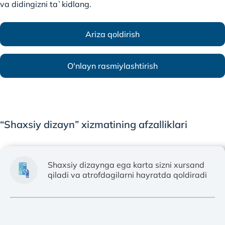
va didingizni ta`kidlang.
Ariza qoldirish
O'nlayn rasmiylashtirish
“Shaxsiy dizayn” xizmatining afzalliklari
Shaxsiy dizaynga ega karta sizni xursand
qiladi va atrofdagilarni hayratda qoldiradi