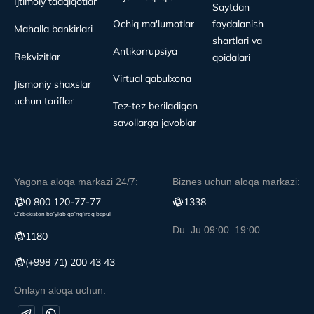
Ijtimoiy tadqiqotlar
Saytdan
Ochiq ma'lumotlar
foydalanish
Mahalla bankirlari
shartlari va
Antikorrupsiya
Rekvizitlar
qoidalari
Virtual qabulxona
Jismoniy shaxslar
uchun tariflar
Tez-tez beriladigan
savollarga javoblar
Yagona aloqa markazi 24/7:
Biznes uchun aloqa markazi:
0 800 120-77-77
1338
O‘zbekiston bo‘ylab qo‘ng‘iroq bepul
Du–Ju 09:00–19:00
1180
(+998 71) 200 43 43
Onlayn aloqa uchun: