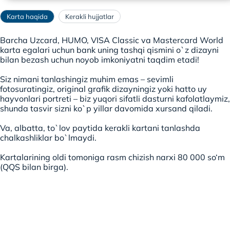
Karta haqida
Kerakli hujjatlar
Barcha Uzcard, HUMO, VISA Classic va Mastercard World
karta egalari uchun bank uning tashqi qismini o`z dizayni
bilan bezash uchun noyob imkoniyatni taqdim etadi!
Siz nimani tanlashingiz muhim emas – sevimli
fotosuratingiz, original grafik dizayningiz yoki hatto uy
hayvonlari portreti – biz yuqori sifatli dasturni kafolatlaymiz,
shunda tasvir sizni ko`p yillar davomida xursand qiladi.
Va, albatta, to`lov paytida kerakli kartani tanlashda
chalkashliklar bo`lmaydi.
Kartalarining oldi tomoniga rasm chizish narxi 80 000 so‘m
(QQS bilan birga).