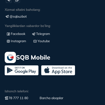
Xizmat sifatini baholang:
@sqbuzbot
Yangiliklardan xabardor bo'ling:
Facebook
Telegram
Instagram
Youtube
SQB Mobile
Ishonch telefoni:
78 777 11 80
Вarcha aloqalar