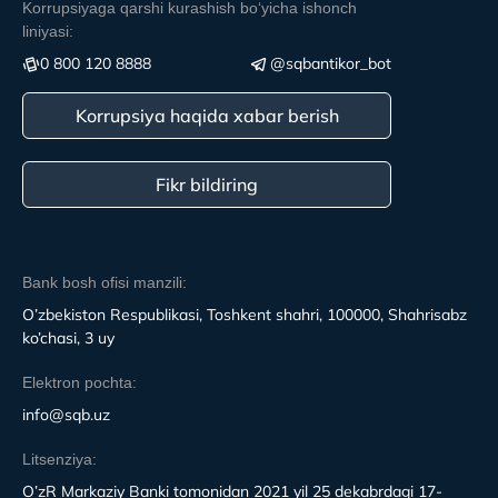
Korrupsiyaga qarshi kurashish boʻyicha ishonch
liniyasi:
0 800 120 8888
@sqbantikor_bot
Korrupsiya haqida xabar berish
Fikr bildiring
Bank bosh ofisi manzili:
O’zbekiston Respublikasi, Toshkent shahri, 100000, Shahrisabz
ko’chasi, 3 uy
Elektron pochta:
info@sqb.uz
Litsenziya:
O’zR Markaziy Banki tomonidan 2021 yil 25 dekabrdagi 17-