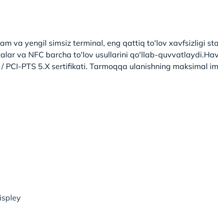
ham va yengil simsiz terminal, eng qattiq to'lov xavfsizligi 
talar va NFC barcha to'lov usullarini qo'llab-quvvatlaydi.Hav
 / PCI-PTS 5.X sertifikati. Tarmoqqa ulanishning maksimal im
ispley