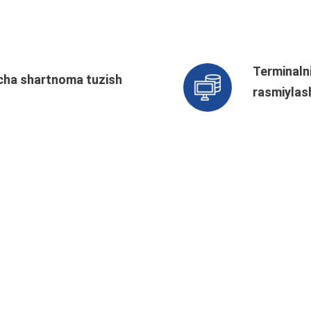
Terminalni
yicha shartnoma tuzish
rasmiylas