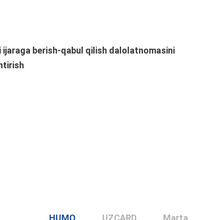
 ijaraga berish-qabul qilish dalolatnomasini
htirish
HUMO
UZCARD
Marta