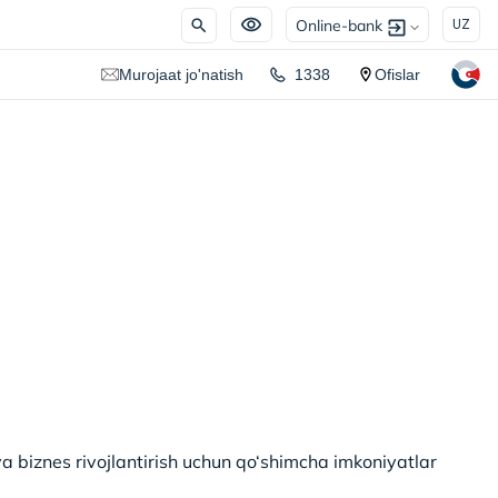
Online-bank
UZ
Murojaat jo'natish
1338
Ofislar
va biznes rivojlantirish uchun qo‘shimcha imkoniyatlar