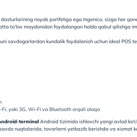
 dasturlarining noyob portfeliga ega Ingenico, sizga har qan
atta to'lov maydonidan foydalangan holda qabul qilishga im
uni savdogarlardan kundalik foydalanish uchun ideal POS te
h
Fi, yoki 3G, Wi-Fi va Bluetooth orqali aloqa
ndroid-terminal
Android tizimida ishlovchi yangi avlod ko‘c
savdo nuqtalarida, tovarlarni yetkazib berishda va xizmat ko