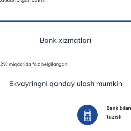
atidan o‘tgan bo‘lishi.
Bank xizmatlari
.2% miqdorida foiz belgilangan.
Ekvayringni qanday ulash mumkin
Bank bila
tuzish