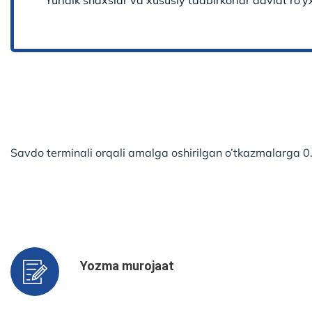
Yuridik shaxslar va xususiy tadbirkorlar davlat ro‘yx
Savdo terminali orqali amalga oshirilgan o’tkazmalarga 0
Yozma murojaat