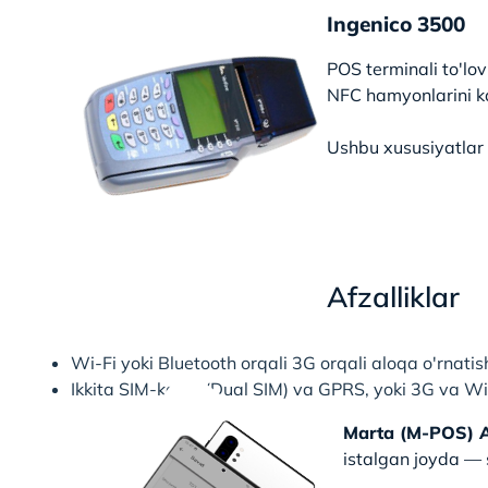
Ingenico 3500
POS terminali to'lov
NFC hamyonlarini k
Ushbu xususiyatlar 
Afzalliklar
Wi-Fi yoki Bluetooth orqali 3G orqali aloqa o'rnatis
Ikkita SIM-karta (Dual SIM) va GPRS, yoki 3G va Wi-
Marta (M-POS) A
istalgan joyda — 