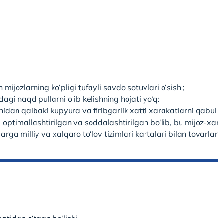
mijozlarning ko‘pligi tufayli savdo sotuvlari o‘sishi;
gi naqd pullarni olib kelishning hojati yo‘q:
dan qalbaki kupyura va firibgarlik xatti xarakatlarni qabul qil
i optimallashtirilgan va soddalashtirilgan bo‘lib, bu mijoz-xa
arga milliy va xalqaro to‘lov tizimlari kartalari bilan tovarl