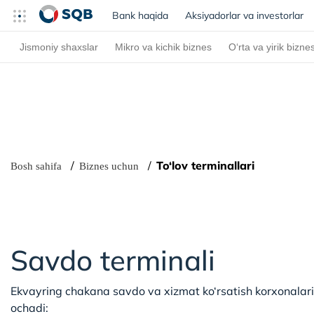
Bank haqida
(current)
Aksiyadorlar va investorlar
Jismoniy shaxslar
Mikro va kichik biznes
O‘rta va yirik bizne
To‘lov terminallari
Bosh sahifa
Biznes uchun
Savdo terminali
Ekvayring chakana savdo va xizmat ko‘rsatish korxonalari u
ochadi: