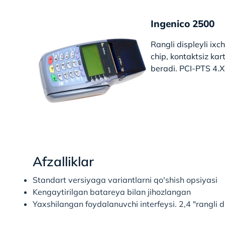
Ingenico 2500
Rangli displeyli ixc
chip, kontaktsiz kar
beradi. PCI-PTS 4.X
Afzalliklar
Standart versiyaga variantlarni qo'shish opsiyasi
Kengaytirilgan batareya bilan jihozlangan
Yaxshilangan foydalanuvchi interfeysi. 2,4 "rangli d