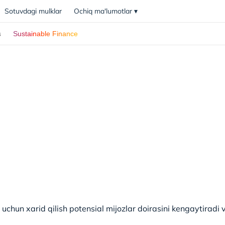
Sotuvdagi mulklar
Ochiq ma'lumotlar
▾
s
Sustainable Finance
chun xarid qilish potensial mijozlar doirasini kengaytiradi 