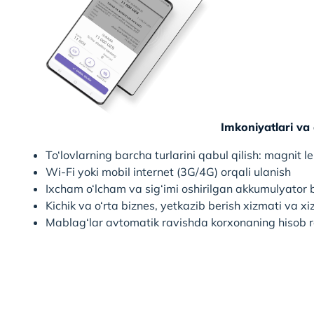
Imkoniyatlari va a
To‘lovlarning barcha turlarini qabul qilish: magnit 
Wi-Fi yoki mobil internet (3G/4G) orqali ulanish
Ixcham o‘lcham va sig‘imi oshirilgan akkumulyator 
Kichik va o‘rta biznes, yetkazib berish xizmati va x
Mablag‘lar avtomatik ravishda korxonaning hisob r