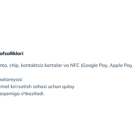
fzalliklari
lenta, chip, kontaktsiz kartalar va NFC (Google Pay, Apple Pa
batareyasi
izmat ko‘rsatish sohasi uchun qulay
aqamiga o‘tkaziladi.