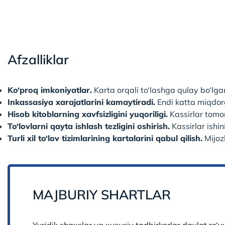
Afzalliklar
Ko‘proq imkoniyatlar.
Karta orqali to‘lashga qulay bo‘lgan 
Inkassasiya xarajatlarini kamaytiradi.
Endi katta miqdorda
Hisob kitoblarning xavfsizligini yuqoriligi.
Kassirlar tomoni
To‘lovlarni qayta ishlash tezligini oshirish.
Kassirlar ishin
Turli xil to‘lov tizimlarining kartalarini qabul qilish.
Mijozl
MAJBURIY SHARTLAR