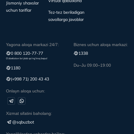
Virtual qabulxona
Jismoniy shaxslar
uchun tariflar
Tez-tez beriladigan
savollarga javoblar
Yagona aloqa markazi 24/7:
Biznes uchun aloqa markazi:
0 800 120-77-77
1338
O‘zbekiston bo‘ylab qo‘ng‘iroq bepul
Du–Ju 09:00–19:00
1180
(+998 71) 200 43 43
Onlayn aloqa uchun:
Xizmat sifatini baholang:
@sqbuzbot
Yangiliklardan xabardor bo'ling: