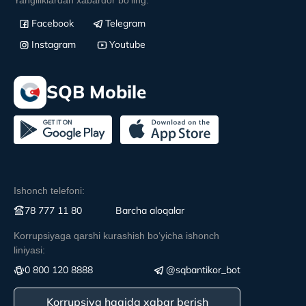
Facebook
Telegram
Instagram
Youtube
SQB Mobile
Ishonch telefoni:
78 777 11 80
Вarcha aloqalar
Korrupsiyaga qarshi kurashish boʻyicha ishonch
liniyasi:
0 800 120 8888
@sqbantikor_bot
Korrupsiya haqida xabar berish