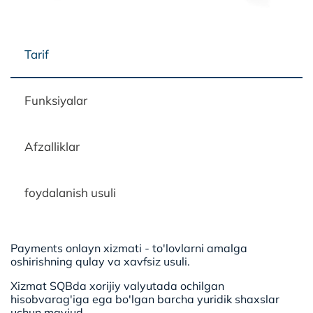
Tarif
Funksiyalar
Afzalliklar
foydalanish usuli
Payments onlayn xizmati - to'lovlarni amalga
oshirishning qulay va xavfsiz usuli.
Xizmat SQBda xorijiy valyutada ochilgan
hisobvarag'iga ega bo'lgan barcha yuridik shaxslar
uchun mavjud