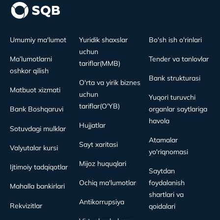
Umumiy ma'lumot
Yuridik shaxslar
Bo'sh ish o'rinlari
uchun
Ma’lumotlarni
Tender va tanlovlar
tariflar(MMB)
oshkor qilish
Bank strukturasi
O'rta va yirik biznes
Matbuot xizmati
uchun
Yuqori turuvchi
tariflar(O'YB)
Bank Boshqaruvi
organlar saytlariga
havola
Hujjatlar
Sotuvdagi mulklar
Atamalar
Sayt xaritasi
Valyutalar kursi
yo'riqnomasi
Mijoz huquqlari
Ijtimoiy tadqiqotlar
Saytdan
Ochiq ma'lumotlar
foydalanish
Mahalla bankirlari
shartlari va
Antikorrupsiya
Rekvizitlar
qoidalari