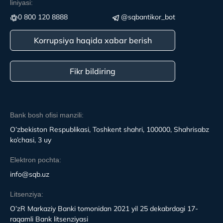
liniyasi:
0 800 120 8888
@sqbantikor_bot
Korrupsiya haqida xabar berish
Fikr bildiring
Bank bosh ofisi manzili:
O’zbekiston Respublikasi, Toshkent shahri, 100000, Shahrisabz
ko’chasi, 3 uy
Elektron pochta:
info@sqb.uz
Litsenziya:
O’zR Markaziy Banki tomonidan 2021 yil 25 dekabrdagi 17-
raqamli Bank litsenziyasi