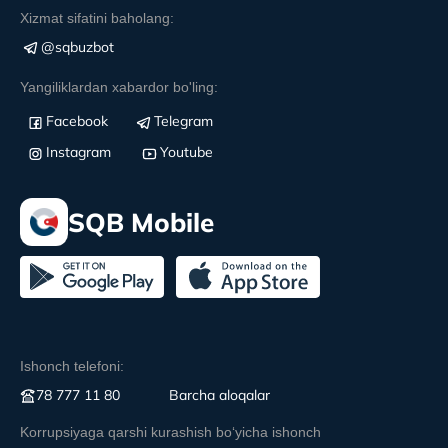
Xizmat sifatini baholang:
@sqbuzbot
Yangiliklardan xabardor bo'ling:
Facebook
Telegram
Instagram
Youtube
SQB Mobile
Ishonch telefoni:
78 777 11 80
Вarcha aloqalar
Korrupsiyaga qarshi kurashish boʻyicha ishonch