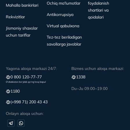
Ochiq ma'lumotlar
foydalanish
Mahalla bankirlari
shartlari va
Antikorrupsiya
Rekvizitlar
qoidalari
Virtual qabulxona
Jismoniy shaxslar
uchun tariflar
Tez-tez beriladigan
savollarga javoblar
Yagona aloqa markazi 24/7:
Biznes uchun aloqa markazi:
0 800 120-77-77
1338
O‘zbekiston bo‘ylab qo‘ng‘iroq bepul
Du–Ju 09:00–19:00
1180
(+998 71) 200 43 43
Onlayn aloqa uchun: