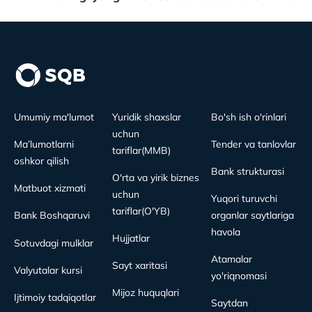
Umumiy ma'lumot
Yuridik shaxslar
Bo'sh ish o'rinlari
uchun
Ma’lumotlarni
Tender va tanlovlar
tariflar(MMB)
oshkor qilish
Bank strukturasi
O'rta va yirik biznes
Matbuot xizmati
uchun
Yuqori turuvchi
tariflar(O'YB)
Bank Boshqaruvi
organlar saytlariga
havola
Hujjatlar
Sotuvdagi mulklar
Atamalar
Sayt xaritasi
Valyutalar kursi
yo'riqnomasi
Mijoz huquqlari
Ijtimoiy tadqiqotlar
Saytdan