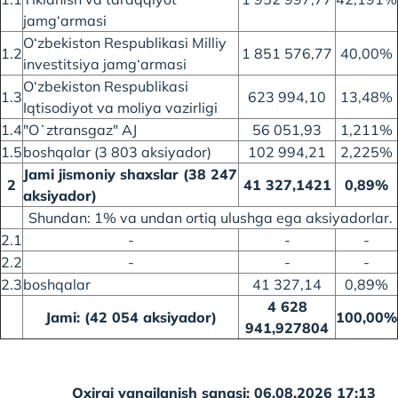
jamg‘armasi
O‘zbekiston Respublikasi Milliy
1.2
1 851 576,77
40,00%
investitsiya jamg‘armasi
O‘zbekiston Respublikasi
1.3
623 994,10
13,48%
Iqtisodiyot va moliya vazirligi
1.4
"Oʻztransgaz" AJ
56 051,93
1,211%
1.5
boshqalar (3 803 aksiyador)
102 994,21
2,225%
Jami jismoniy shaxslar (38 247
2
41 327,1421
0,89%
aksiyador)
Shundan: 1% va undan ortiq ulushga ega aksiyadorlar.
2.1
-
-
-
2.2
-
-
-
2.3
boshqalar
41 327,14
0,89%
4 628
Jami: (42 054 aksiyador)
100,00%
941,927804
Oxirgi yangilanish sanasi: 06.08.2026 17:13