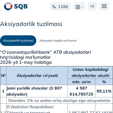
1180
UZ
Aksiyadorlik tuzilmasi
Aksiyadorlik tuzilmasi
Aksiyalar haqida ma'lumot
“O‘zsanoatqurilishbank” ATB aksiyadorlari
to‘g‘risidagi ma’lumotlar
2026-yil 1-may holatiga
Ustav kapitalidagi
№
Aksiyadorlar ro‘yxati
aksiyadorlar ulushi
mln. so‘m
%
Jami yuridik shaxslar (3 807
4 587
1
99,11%
aksiyador)
614,785725
Shundan: 1% va undan ortiq ulushga ega aksiyadorlar.
O‘zbekiston Respublikasi
1.1
Tiklanish va taraqqiyot
1 952 997,77
42,191%