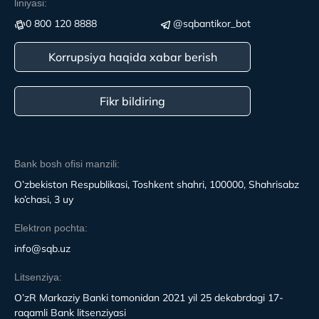
liniyasi:
0 800 120 8888
@sqbantikor_bot
Korrupsiya haqida xabar berish
Fikr bildiring
Bank bosh ofisi manzili:
O’zbekiston Respublikasi, Toshkent shahri, 100000, Shahrisabz
ko’chasi, 3 uy
Elektron pochta:
info@sqb.uz
Litsenziya:
O’zR Markaziy Banki tomonidan 2021 yil 25 dekabrdagi 17-
raqamli Bank litsenziyasi