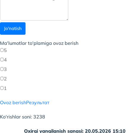
Jo'natish
Ma'lumotlar to'plamiga ovoz berish
5
4
3
2
1
Ovoz berish
Результат
Ko'rishlar soni: 3238
Oxirgi yangilanish sanasi: 20.05.2026 15:10