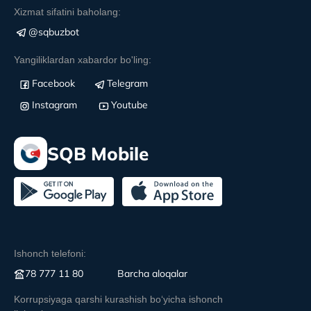
Xizmat sifatini baholang:
@sqbuzbot
Yangiliklardan xabardor bo'ling:
Facebook
Telegram
Instagram
Youtube
SQB Mobile
Ishonch telefoni:
78 777 11 80
Вarcha aloqalar
Korrupsiyaga qarshi kurashish boʻyicha ishonch