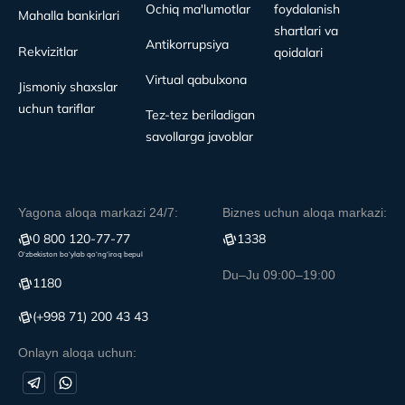
Ochiq ma'lumotlar
foydalanish
Mahalla bankirlari
shartlari va
Antikorrupsiya
Rekvizitlar
qoidalari
Virtual qabulxona
Jismoniy shaxslar
uchun tariflar
Tez-tez beriladigan
savollarga javoblar
Yagona aloqa markazi 24/7:
Biznes uchun aloqa markazi:
0 800 120-77-77
1338
O‘zbekiston bo‘ylab qo‘ng‘iroq bepul
Du–Ju 09:00–19:00
1180
(+998 71) 200 43 43
Onlayn aloqa uchun: