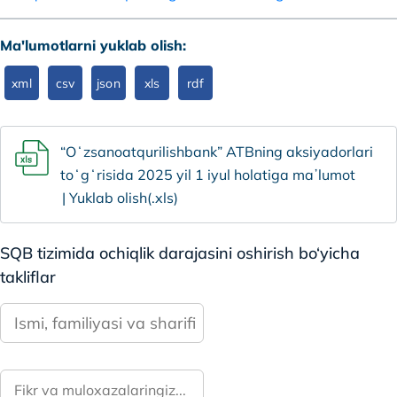
Ma'lumotlarni yuklab olish:
xml
csv
json
xls
rdf
“Oʻzsanoatqurilishbank” ATBning aksiyadorlari
toʻgʻrisida 2025 yil 1 iyul holatiga maʼlumot
Yuklab olish(.xls)
SQB tizimida ochiqlik darajasini oshirish bo‘yicha
takliflar