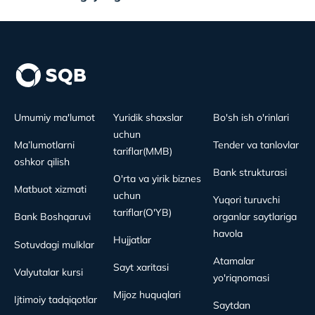
Umumiy ma'lumot
Yuridik shaxslar
Bo'sh ish o'rinlari
uchun
Ma’lumotlarni
Tender va tanlovlar
tariflar(MMB)
oshkor qilish
Bank strukturasi
O'rta va yirik biznes
Matbuot xizmati
uchun
Yuqori turuvchi
tariflar(O'YB)
Bank Boshqaruvi
organlar saytlariga
havola
Hujjatlar
Sotuvdagi mulklar
Atamalar
Sayt xaritasi
Valyutalar kursi
yo'riqnomasi
Mijoz huquqlari
Ijtimoiy tadqiqotlar
Saytdan