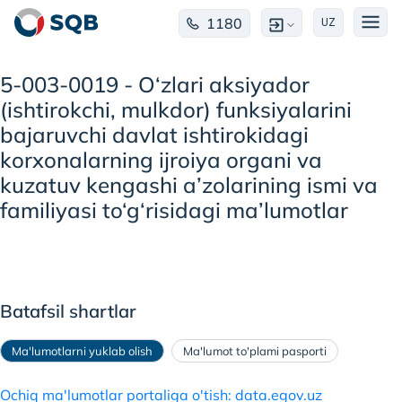
1180
UZ
5-003-0019 - O‘zlari aksiyador
(ishtirokchi, mulkdor) funksiyalarini
bajaruvchi davlat ishtirokidagi
korxonalarning ijroiya organi va
kuzatuv kengashi a’zolarining ismi va
familiyasi to‘g‘risidagi ma’lumotlar
Batafsil shartlar
Ma'lumotlarni yuklab olish
Ma'lumot to'plami pasporti
Ochiq ma'lumotlar portaliga o'tish: data.egov.uz