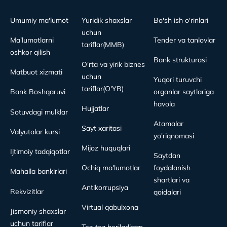
Umumiy ma'lumot
Yuridik shaxslar
Bo'sh ish o'rinlari
uchun
Ma’lumotlarni
Tender va tanlovlar
tariflar(MMB)
oshkor qilish
Bank strukturasi
O'rta va yirik biznes
Matbuot xizmati
uchun
Yuqori turuvchi
tariflar(O'YB)
Bank Boshqaruvi
organlar saytlariga
havola
Hujjatlar
Sotuvdagi mulklar
Atamalar
Sayt xaritasi
Valyutalar kursi
yo'riqnomasi
Mijoz huquqlari
Ijtimoiy tadqiqotlar
Saytdan
Ochiq ma'lumotlar
foydalanish
Mahalla bankirlari
shartlari va
Antikorrupsiya
Rekvizitlar
qoidalari
Virtual qabulxona
Jismoniy shaxslar
uchun tariflar