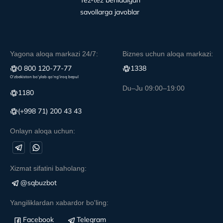
Tez-tez beriladigan
savollarga javoblar
Yagona aloqa markazi 24/7:
Biznes uchun aloqa markazi:
0 800 120-77-77
1338
O‘zbekiston bo‘ylab qo‘ng‘iroq bepul
Du–Ju 09:00–19:00
1180
(+998 71) 200 43 43
Onlayn aloqa uchun:
Xizmat sifatini baholang:
@sqbuzbot
Yangiliklardan xabardor bo'ling:
Facebook
Telegram