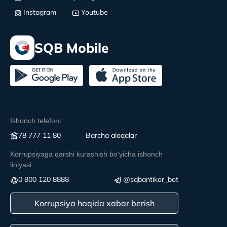
Instagram
Youtube
SQB Mobile
Ishonch telefoni:
78 777 11 80
Вarcha aloqalar
Korrupsiyaga qarshi kurashish boʻyicha ishonch
liniyasi:
0 800 120 8888
@sqbantikor_bot
Korrupsiya haqida xabar berish