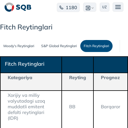
1180
UZ
Fitch Reytinglari
Moody's Reytinglari
S&P Global Reytinglari
Fitch Reytinglari
Fitch Reytinglari
Kategoriya
Reyting
Prognoz
Xorijiy va milliy
valyutadagi uzoq
muddatli emitent
BB
Barqaror
defolti reytinglari
(IDR)