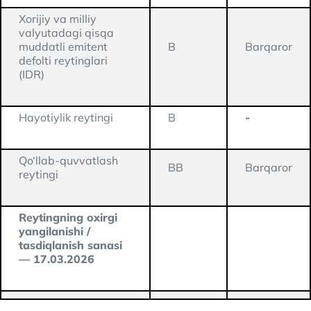
Xorijiy va milliy
valyutadagi qisqa
muddatli emitent
B
Barqaror
defolti reytinglari
(IDR)
Hayotiylik reytingi
B
-
Qo‘llab-quvvatlash
BB
Barqaror
reytingi
Reytingning oxirgi
yangilanishi /
tasdiqlanish sanasi
— 17.03.2026