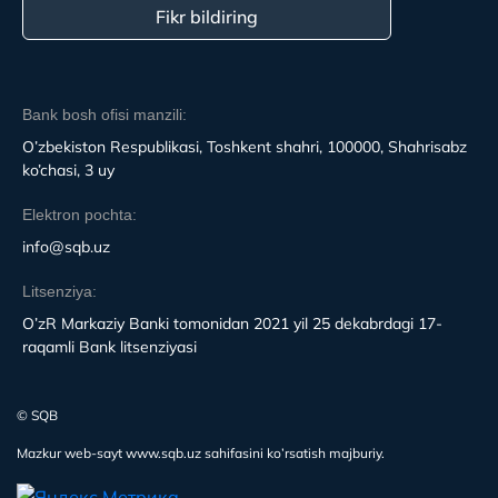
Fikr bildiring
Bank bosh ofisi manzili:
O’zbekiston Respublikasi, Toshkent shahri, 100000, Shahrisabz
ko’chasi, 3 uy
Elektron pochta:
info@sqb.uz
Litsenziya:
O’zR Markaziy Banki tomonidan 2021 yil 25 dekabrdagi 17-
raqamli Bank litsenziyasi
© SQB
Mazkur web-sayt www.sqb.uz sahifasini ko’rsatish majburiy.