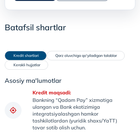
Batafsil shartlar
 Kredit shartlari
 Qarz oluvchiga qo'yiladigan talablar
 Kerakli hujjatlar
Asosiy ma'lumotlar
Kredit maqsadi:
Bankning “Qadam Pay” xizmatiga
ulangan va Bank ekotizimiga
integratsiyalashgan hamkor
tashkilotlardan (yuridik shaxs/YaTT)
tovar sotib olish uchun.