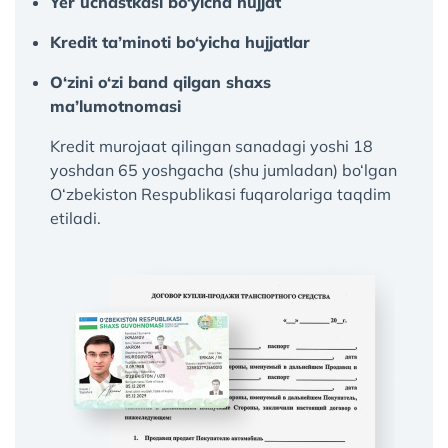
Yer uchastkasi bo‘yicha hujjat
Kredit ta’minoti bo‘yicha hujjatlar
O‘zini o‘zi band qilgan shaxs
ma’lumotnomasi
Kredit murojaat qilingan sanadagi yoshi 18
yoshdan 65 yoshgacha (shu jumladan) bo‘lgan
O‘zbekiston Respublikasi fuqarolariga taqdim
etiladi.