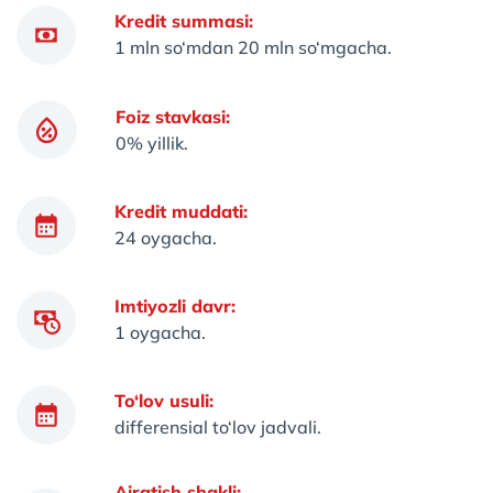
Kredit summasi:
1 mln so‘mdan 20 mln so‘mgacha.
Foiz stavkasi:
0% yillik.
Kredit muddati:
24 oygacha.
Imtiyozli davr:
1 oygacha.
To‘lov usuli:
differensial to‘lov jadvali.
Ajratish shakli: