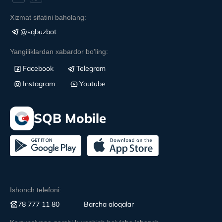
Xizmat sifatini baholang:
@sqbuzbot
Yangiliklardan xabardor bo'ling:
Facebook
Telegram
Instagram
Youtube
SQB Mobile
Ishonch telefoni:
78 777 11 80
Вarcha aloqalar