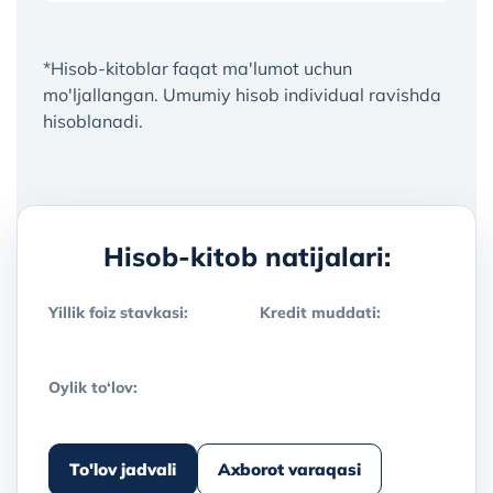
12 oy
*Hisob-kitoblar faqat ma'lumot uchun
24 oy
mo'ljallangan. Umumiy hisob individual ravishda
hisoblanadi.
Hisob-kitob natijalari:
Yillik foiz stavkasi:
Kredit muddati:
Oylik to‘lov:
To'lov jadvali
Axborot varaqasi