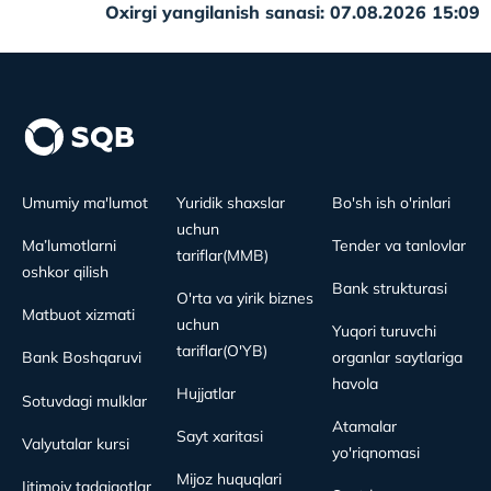
Oxirgi yangilanish sanasi: 07.08.2026 15:09
Umumiy ma'lumot
Yuridik shaxslar
Bo'sh ish o'rinlari
uchun
Ma’lumotlarni
Tender va tanlovlar
tariflar(MMB)
oshkor qilish
Bank strukturasi
O'rta va yirik biznes
Matbuot xizmati
uchun
Yuqori turuvchi
tariflar(O'YB)
Bank Boshqaruvi
organlar saytlariga
havola
Hujjatlar
Sotuvdagi mulklar
Atamalar
Sayt xaritasi
Valyutalar kursi
yo'riqnomasi
Mijoz huquqlari
Ijtimoiy tadqiqotlar