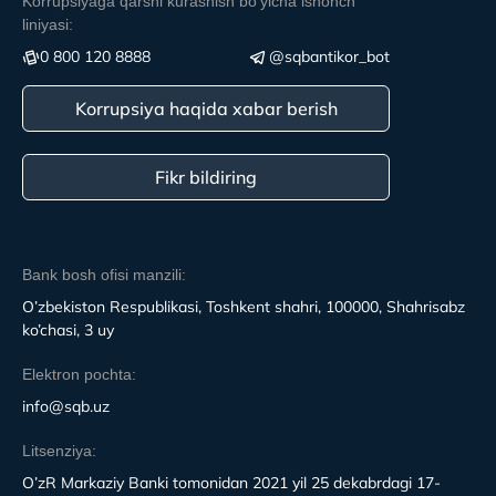
Korrupsiyaga qarshi kurashish boʻyicha ishonch
liniyasi:
0 800 120 8888
@sqbantikor_bot
Korrupsiya haqida xabar berish
Fikr bildiring
Bank bosh ofisi manzili:
O’zbekiston Respublikasi, Toshkent shahri, 100000, Shahrisabz
ko’chasi, 3 uy
Elektron pochta:
info@sqb.uz
Litsenziya:
O’zR Markaziy Banki tomonidan 2021 yil 25 dekabrdagi 17-