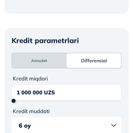
Kredit parametrlari
Differensial
Annuitet
Differensial
Kredit miqdori
Kredit muddati
6 oy