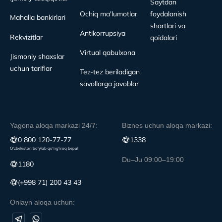
Saytdan
Ochiq ma'lumotlar
foydalanish
Mahalla bankirlari
shartlari va
Antikorrupsiya
Rekvizitlar
qoidalari
Virtual qabulxona
Jismoniy shaxslar
uchun tariflar
Tez-tez beriladigan
savollarga javoblar
Yagona aloqa markazi 24/7:
Biznes uchun aloqa markazi:
0 800 120-77-77
1338
O‘zbekiston bo‘ylab qo‘ng‘iroq bepul
Du–Ju 09:00–19:00
1180
(+998 71) 200 43 43
Onlayn aloqa uchun: