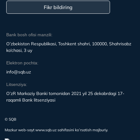
Fikr bildiring
Bank bosh ofisi manzili:
O’zbekiston Respublikasi, Toshkent shahri, 100000, Shahrisabz
ko’chasi, 3 uy
Elektron pochta:
info@sqb.uz
Litsenziya:
O’zR Markaziy Banki tomonidan 2021 yil 25 dekabrdagi 17-
raqamli Bank litsenziyasi
© SQB
Mazkur web-sayt www.sqb.uz sahifasini ko’rsatish majburiy.