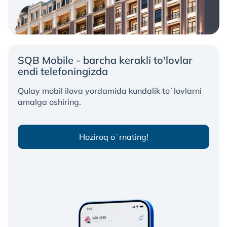
SQB Mobile - barcha kerakli to'lovlar
endi telefoningizda
Qulay mobil ilova yordamida kundalik toʻlovlarni
amalga oshiring.
Hoziroq oʻrnating!