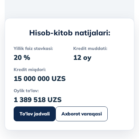
Hisob-kitob natijalari:
Yillik foiz stavkasi:
Kredit muddati:
20 %
12 oy
Kredit miqdori:
15 000 000 UZS
Oylik to‘lov:
1 389 518 UZS
To'lov jadvali
Axborot varaqasi