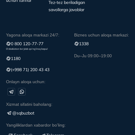
uchun tariflar
Tez-tez beriladigan
savollarga javoblar
Yagona aloqa markazi 24/7:
Biznes uchun aloqa markazi:
0 800 120-77-77
1338
O‘zbekiston bo‘ylab qo‘ng‘iroq bepul
Du–Ju 09:00–19:00
1180
(+998 71) 200 43 43
Onlayn aloqa uchun:
Xizmat sifatini baholang:
@sqbuzbot
Yangiliklardan xabardor bo'ling: