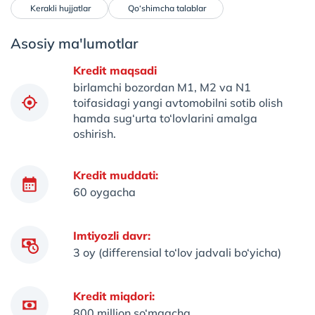
 Kerakli hujjatlar
 Qo‘shimcha talablar
Asosiy ma'lumotlar
Kredit maqsadi
birlamchi bozordan M1, M2 va N1
toifasidagi yangi avtomobilni sotib olish
hamda sug‘urta to‘lovlarini amalga
oshirish.
Kredit muddati:
60 oygacha
Imtiyozli davr:
3 oy (differensial to‘lov jadvali bo‘yicha)
Kredit miqdori:
800 million so‘mgacha