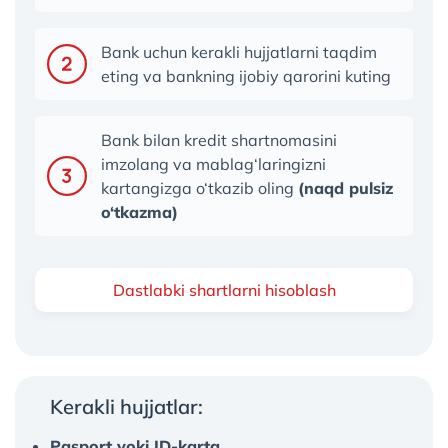
Bank uchun kerakli hujjatlarni taqdim
eting va bankning ijobiy qarorini kuting
Bank bilan kredit shartnomasini
imzolang va mablag‘laringizni
kartangizga o‘tkazib oling
(naqd pulsiz
o‘tkazma)
Dastlabki shartlarni hisoblash
Kerakli hujjatlar:
Pasport yoki ID-karta