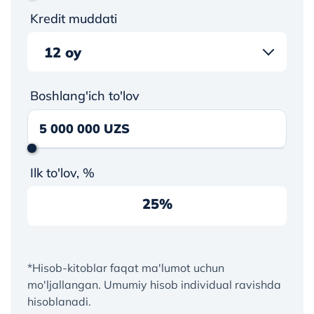
Kredit muddati
12 oy
36 oy
Boshlang'ich to'lov
60 oy
Ilk to'lov, %
25%
*Hisob-kitoblar faqat ma'lumot uchun
mo'ljallangan. Umumiy hisob individual ravishda
hisoblanadi.