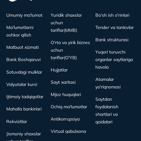
Umumiy ma'lumot
Yuridik shaxslar
Bo'sh ish o'rinlari
uchun
Ma’lumotlarni
Tender va tanlovlar
tariflar(MMB)
oshkor qilish
Bank strukturasi
O'rta va yirik biznes
Matbuot xizmati
uchun
Yuqori turuvchi
tariflar(O'YB)
Bank Boshqaruvi
organlar saytlariga
havola
Hujjatlar
Sotuvdagi mulklar
Atamalar
Sayt xaritasi
Valyutalar kursi
yo'riqnomasi
Mijoz huquqlari
Ijtimoiy tadqiqotlar
Saytdan
Ochiq ma'lumotlar
foydalanish
Mahalla bankirlari
shartlari va
Antikorrupsiya
Rekvizitlar
qoidalari
Virtual qabulxona
Jismoniy shaxslar