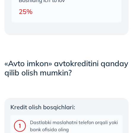
Boshlang'ich to'lov
25%
«Avto imkon» avtokreditini qanday
qilib olish mumkin?
Kredit olish bosqichlari:
Dastlabki maslahatni telefon orqali yoki
bank ofisida oling