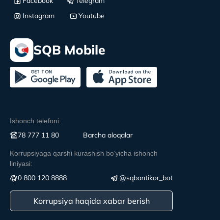
Facebook
Telegram
Instagram
Youtube
SQB Mobile
Ishonch telefoni:
78 777 11 80
Вarcha aloqalar
Korrupsiyaga qarshi kurashish boʻyicha ishonch
liniyasi:
0 800 120 8888
@sqbantikor_bot
Korrupsiya haqida xabar berish