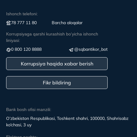
Ishonch telefoni:
78 777 11 80
Вarcha aloqalar
Korrupsiyaga qarshi kurashish boʻyicha ishonch
liniyasi:
0 800 120 8888
@sqbantikor_bot
Korrupsiya haqida xabar berish
Fikr bildiring
Bank bosh ofisi manzili:
O’zbekiston Respublikasi, Toshkent shahri, 100000, Shahrisabz
ko’chasi, 3 uy