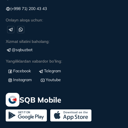
(+998 71) 200 43 43
Onlayn aloqa uchun:
Xizmat sifatini baholang:
@sqbuzbot
Yangiliklardan xabardor bo'ling:
Facebook
Telegram
Instagram
Youtube
SQB Mobile