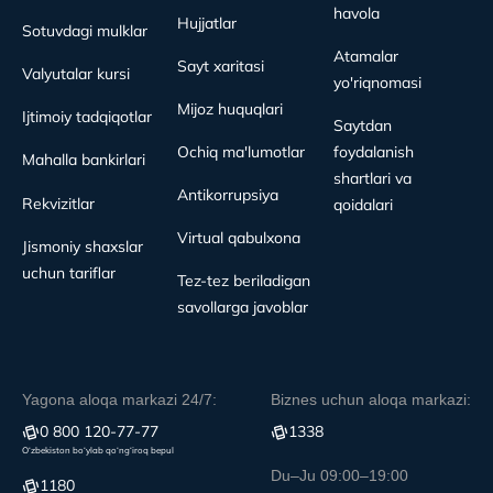
havola
Hujjatlar
Sotuvdagi mulklar
Atamalar
Sayt xaritasi
Valyutalar kursi
yo'riqnomasi
Mijoz huquqlari
Ijtimoiy tadqiqotlar
Saytdan
Ochiq ma'lumotlar
foydalanish
Mahalla bankirlari
shartlari va
Antikorrupsiya
Rekvizitlar
qoidalari
Virtual qabulxona
Jismoniy shaxslar
uchun tariflar
Tez-tez beriladigan
savollarga javoblar
Yagona aloqa markazi 24/7:
Biznes uchun aloqa markazi:
0 800 120-77-77
1338
O‘zbekiston bo‘ylab qo‘ng‘iroq bepul
Du–Ju 09:00–19:00
1180