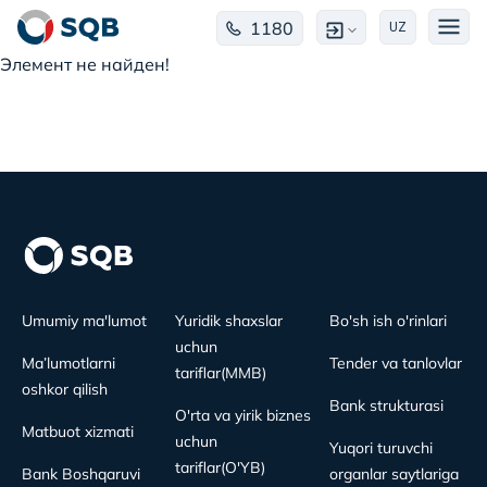
1180
UZ
Элемент не найден!
Umumiy ma'lumot
Yuridik shaxslar
Bo'sh ish o'rinlari
uchun
Ma’lumotlarni
Tender va tanlovlar
tariflar(MMB)
oshkor qilish
Bank strukturasi
O'rta va yirik biznes
Matbuot xizmati
uchun
Yuqori turuvchi
tariflar(O'YB)
Bank Boshqaruvi
organlar saytlariga