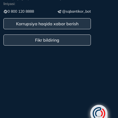
liniyasi:
0 800 120 8888
@sqbantikor_bot
Korrupsiya haqida xabar berish
Fikr bildiring