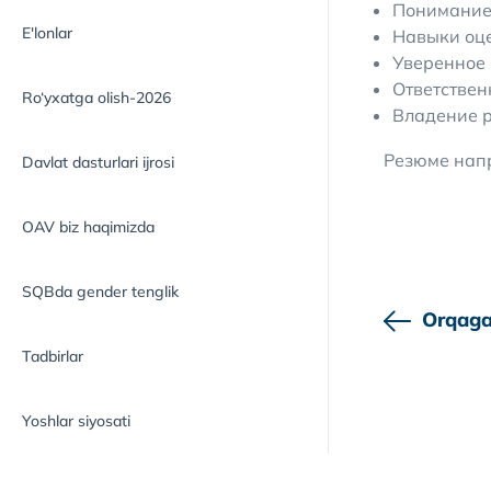
Понимание 
E'lonlar
Навыки оце
Уверенное 
Ответствен
Ro‘yxatga olish-2026
Владение 
Резюме нап
Davlat dasturlari ijrosi
OAV biz haqimizda
SQBda gender tenglik
Orqaga
Tadbirlar
Yoshlar siyosati