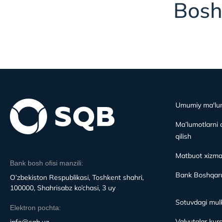
Bosh
Umumiy ma'lu
Ma’lumotlarni 
qilish
Matbuot xizma
Bank bosh ofisi manzili:
Bank Boshqaru
O’zbekiston Respublikasi, Toshkent shahri,
100000, Shahrisabz ko’chasi, 3 uy
Sotuvdagi mulk
Elektron pochta:
Valyutalar kurs
info@sqb.uz