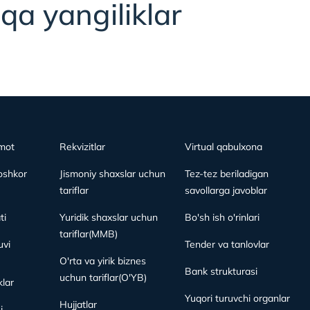
qa yangiliklar
mot
Rekvizitlar
Virtual qabulxona
oshkor
Jismoniy shaxslar uchun
Tez-tez beriladigan
tariflar
savollarga javoblar
ti
Yuridik shaxslar uchun
Bo'sh ish o'rinlari
tariflar(MMB)
vi
Tender va tanlovlar
O'rta va yirik biznes
Bank strukturasi
uchun tariflar(O'YB)
lar
Yuqori turuvchi organlar
Hujjatlar
i