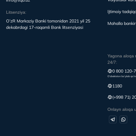
Ijtimoiy tadqiqo
Litsenziya:
O’zR Markaziy Banki tomonidan 2021 yil 25
Mahalla bankirl
dekabrdagi 17-raqamli Bank litsenziyasi
Yagona aloqa 
24/7:
0 800 120-
O‘zbekiston bo‘ylab qo‘n
1180
(+998 71) 2
Onlayn aloqa 