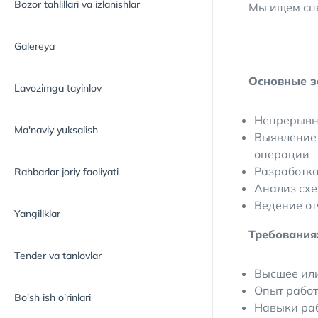
Bozor tahlillari va izlanishlar
Мы ищем спе
Galereya
Основные з
Lavozimga tayinlov
Непрерывн
Ma'naviy yuksalish
Выявление 
операции
Разработка
Rahbarlar joriy faoliyati
Анализ сх
Ведение от
Yangiliklar
Требования
Tender va tanlovlar
Высшее ил
Опыт работ
Bo'sh ish o'rinlari
Навыки раб