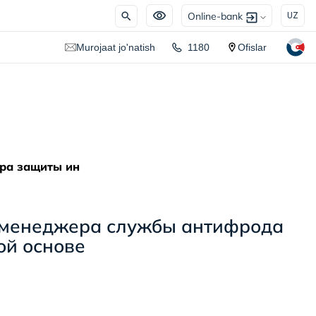
Online-bank
UZ
Murojaat jo'natish
1180
Ofislar
ра защиты ин
 менеджера службы антифрода
ой основе