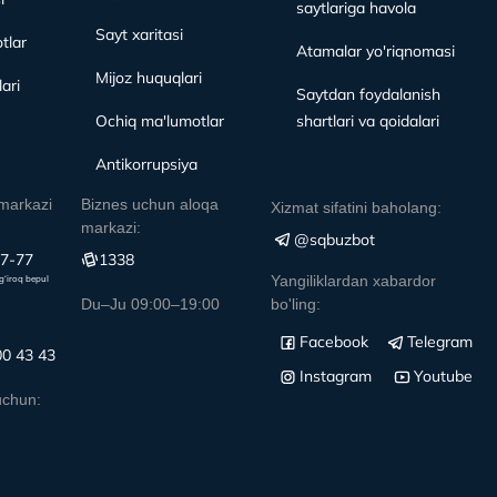
saytlariga havola
Sayt xaritasi
tlar
Atamalar yo'riqnomasi
Mijoz huquqlari
ari
Saytdan foydalanish
Ochiq ma'lumotlar
shartlari va qoidalari
Antikorrupsiya
markazi
Biznes uchun aloqa
Xizmat sifatini baholang:
markazi:
@sqbuzbot
77-77
1338
Yangiliklardan xabardor
g‘iroq bepul
Du–Ju 09:00–19:00
bo'ling:
Facebook
Telegram
00 43 43
Instagram
Youtube
uchun: