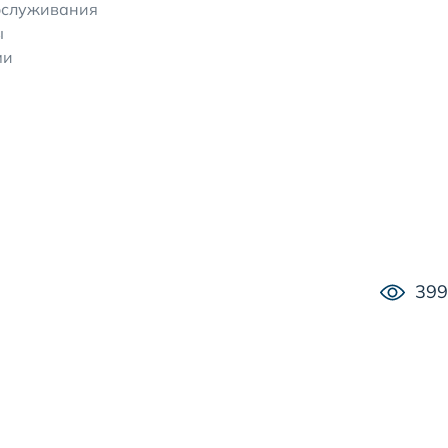
бслуживания
ы
ми
399