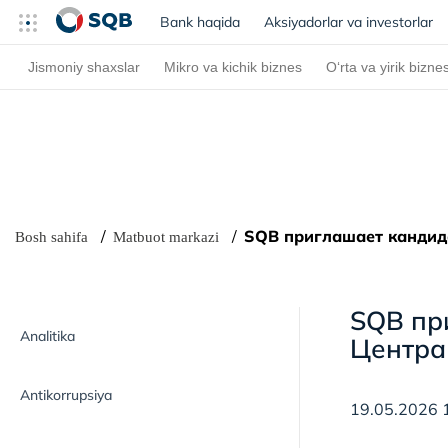
Bank haqida
(current)
Aksiyadorlar va investorlar
Jismoniy shaxslar
Mikro va kichik biznes
O‘rta va yirik bizne
SQB приглашает кандид
Bosh sahifa
Matbuot markazi
SQB пр
Analitika
Центра
Antikorrupsiya
19.05.2026 