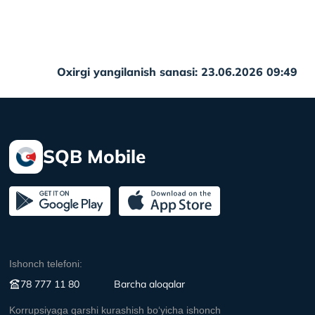
Oxirgi yangilanish sanasi: 23.06.2026 09:49
SQB Mobile
Ishonch telefoni:
78 777 11 80
Вarcha aloqalar
Korrupsiyaga qarshi kurashish boʻyicha ishonch