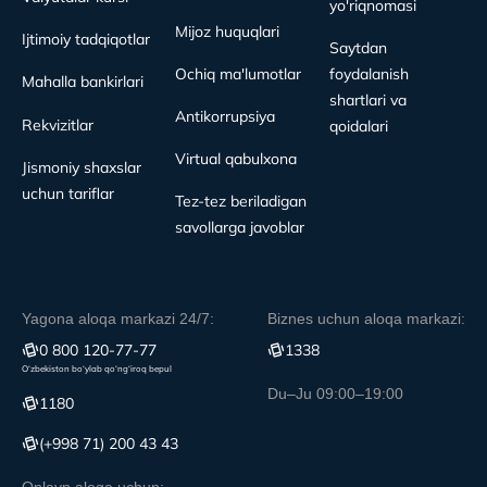
yo'riqnomasi
Mijoz huquqlari
Ijtimoiy tadqiqotlar
Saytdan
Ochiq ma'lumotlar
foydalanish
Mahalla bankirlari
shartlari va
Antikorrupsiya
Rekvizitlar
qoidalari
Virtual qabulxona
Jismoniy shaxslar
uchun tariflar
Tez-tez beriladigan
savollarga javoblar
Yagona aloqa markazi 24/7:
Biznes uchun aloqa markazi:
0 800 120-77-77
1338
O‘zbekiston bo‘ylab qo‘ng‘iroq bepul
Du–Ju 09:00–19:00
1180
(+998 71) 200 43 43
Onlayn aloqa uchun: