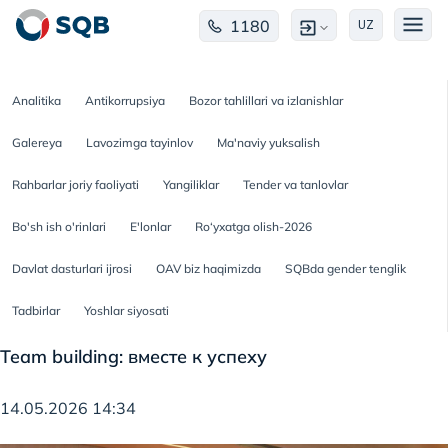
1180
UZ
Analitika
Antikorrupsiya
Bozor tahlillari va izlanishlar
Galereya
Lavozimga tayinlov
Ma'naviy yuksalish
Rahbarlar joriy faoliyati
Yangiliklar
Tender va tanlovlar
Bo'sh ish o'rinlari
E'lonlar
Ro‘yxatga olish-2026
Davlat dasturlari ijrosi
OAV biz haqimizda
SQBda gender tenglik
Tadbirlar
Yoshlar siyosati
Team building: вместе к успеху
14.05.2026 14:34