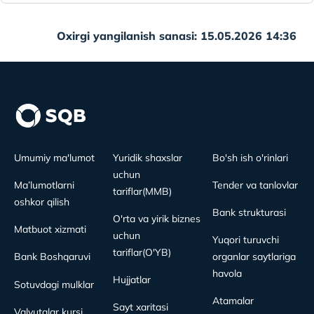
Oxirgi yangilanish sanasi: 15.05.2026 14:36
Umumiy ma'lumot
Yuridik shaxslar
Bo'sh ish o'rinlari
uchun
Ma’lumotlarni
Tender va tanlovlar
tariflar(MMB)
oshkor qilish
Bank strukturasi
O'rta va yirik biznes
Matbuot xizmati
uchun
Yuqori turuvchi
tariflar(O'YB)
Bank Boshqaruvi
organlar saytlariga
havola
Hujjatlar
Sotuvdagi mulklar
Atamalar
Sayt xaritasi
Valyutalar kursi