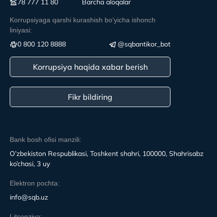
78 777 11 80
Вarcha aloqalar
Korrupsiyaga qarshi kurashish boʻyicha ishonch
liniyasi:
0 800 120 8888
@sqbantikor_bot
Korrupsiya haqida xabar berish
Fikr bildiring
Bank bosh ofisi manzili:
O’zbekiston Respublikasi, Toshkent shahri, 100000, Shahrisabz
ko’chasi, 3 uy
Elektron pochta:
info@sqb.uz
Litsenziya: