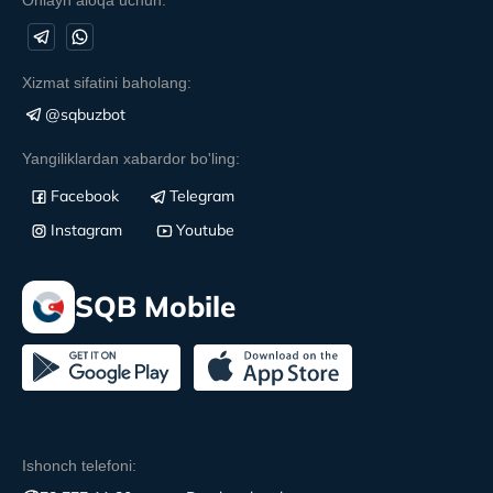
Xizmat sifatini baholang:
@sqbuzbot
Yangiliklardan xabardor bo'ling:
Facebook
Telegram
Instagram
Youtube
SQB Mobile
Ishonch telefoni: