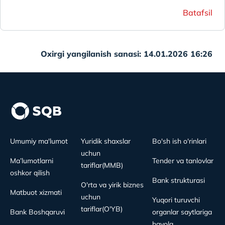
Batafsil
Oxirgi yangilanish sanasi: 14.01.2026 16:26
Umumiy ma'lumot
Yuridik shaxslar
Bo'sh ish o'rinlari
uchun
Ma’lumotlarni
Tender va tanlovlar
tariflar(MMB)
oshkor qilish
Bank strukturasi
O'rta va yirik biznes
Matbuot xizmati
uchun
Yuqori turuvchi
tariflar(O'YB)
Bank Boshqaruvi
organlar saytlariga
havola