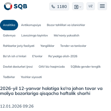
1180
UZ
Analitika
Antikorrupsiya
Bozor tahlillari va izlanishlar
Galereya
Lavozimga tayinlov
Ma'naviy yuksalish
Rahbarlar joriy faoliyati
Yangiliklar
Tender va tanlovlar
Bo'sh ish o'rinlari
E'lonlar
Ro‘yxatga olish-2026
Davlat dasturlari ijrosi
OAV biz haqimizda
SQBda gender tenglik
Tadbirlar
Yoshlar siyosati
2026-yil 12-yanvar holatiga ko'ra jahon tovar va
moliya bozorlariga qisqacha haftalik sharhi
12.01.2026 09:26