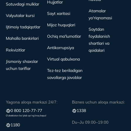
Hujjatlar
Sotuvdagi mulklar
Atamalar
Sayt xaritasi
Valyutalar kursi
yo'riqnomasi
Mijoz huquqlari
Ijtimoiy tadqiqotlar
Saytdan
Ochiq ma'lumotlar
foydalanish
Mahalla bankirlari
shartlari va
Antikorrupsiya
Rekvizitlar
qoidalari
Virtual qabulxona
Jismoniy shaxslar
uchun tariflar
Tez-tez beriladigan
savollarga javoblar
Yagona aloqa markazi 24/7:
Biznes uchun aloqa markazi:
0 800 120-77-77
1338
O‘zbekiston bo‘ylab qo‘ng‘iroq bepul
Du–Ju 09:00–19:00
1180