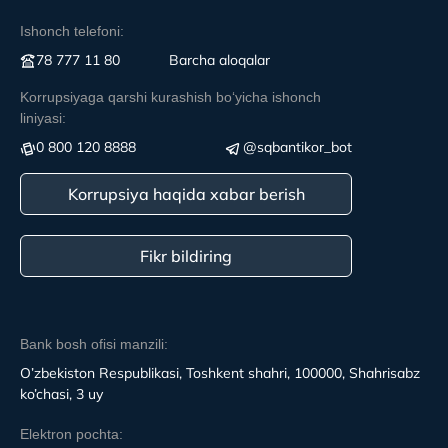
Ishonch telefoni:
78 777 11 80
Вarcha aloqalar
Korrupsiyaga qarshi kurashish boʻyicha ishonch
liniyasi:
0 800 120 8888
@sqbantikor_bot
Korrupsiya haqida xabar berish
Fikr bildiring
Bank bosh ofisi manzili:
O’zbekiston Respublikasi, Toshkent shahri, 100000, Shahrisabz
ko’chasi, 3 uy
Elektron pochta: