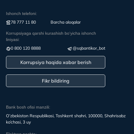
Ishonch telefoni:
78 777 11 80
Вarcha aloqalar
Korrupsiyaga qarshi kurashish boʻyicha ishonch
liniyasi:
0 800 120 8888
@sqbantikor_bot
Korrupsiya haqida xabar berish
Fikr bildiring
Bank bosh ofisi manzili:
O’zbekiston Respublikasi, Toshkent shahri, 100000, Shahrisabz
ko’chasi, 3 uy