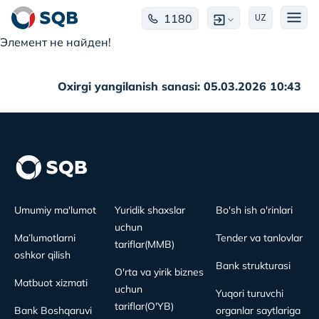
1180
UZ
Элемент не найден!
Oxirgi yangilanish sanasi: 05.03.2026 10:43
Umumiy ma'lumot
Yuridik shaxslar
Bo'sh ish o'rinlari
uchun
Ma’lumotlarni
Tender va tanlovlar
tariflar(MMB)
oshkor qilish
Bank strukturasi
O'rta va yirik biznes
Matbuot xizmati
uchun
Yuqori turuvchi
tariflar(O'YB)
Bank Boshqaruvi
organlar saytlariga