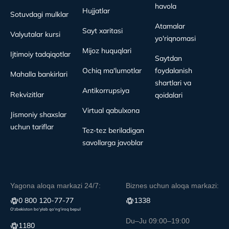
havola
Hujjatlar
Sotuvdagi mulklar
Atamalar
Sayt xaritasi
Valyutalar kursi
yo'riqnomasi
Mijoz huquqlari
Ijtimoiy tadqiqotlar
Saytdan
Ochiq ma'lumotlar
foydalanish
Mahalla bankirlari
shartlari va
Antikorrupsiya
Rekvizitlar
qoidalari
Virtual qabulxona
Jismoniy shaxslar
uchun tariflar
Tez-tez beriladigan
savollarga javoblar
Yagona aloqa markazi 24/7:
Biznes uchun aloqa markazi:
0 800 120-77-77
1338
O‘zbekiston bo‘ylab qo‘ng‘iroq bepul
Du–Ju 09:00–19:00
1180