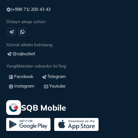
(+998 71) 200 43 43
Onlayn aloqa uchun:
Xizmat sifatini baholang:
@sqbuzbot
Yangiliklardan xabardor bo'ling:
Facebook
Telegram
Instagram
Youtube
SQB Mobile