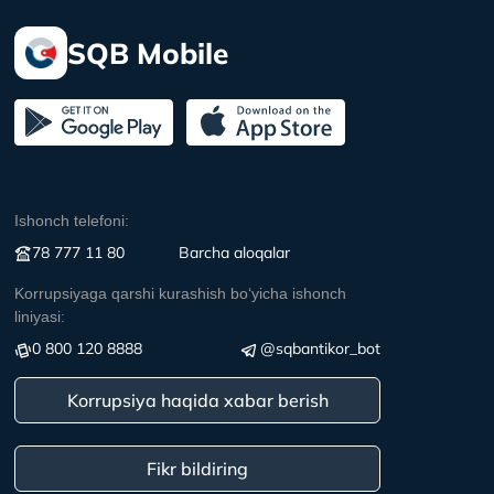
SQB Mobile
Ishonch telefoni:
78 777 11 80
Вarcha aloqalar
Korrupsiyaga qarshi kurashish boʻyicha ishonch
liniyasi:
0 800 120 8888
@sqbantikor_bot
Korrupsiya haqida xabar berish
Fikr bildiring