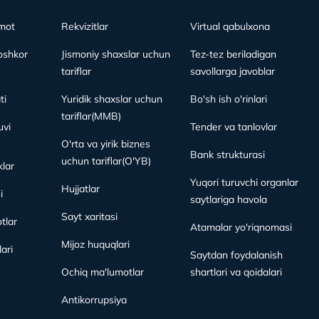
mot
Rekvizitlar
Virtual qabulxona
oshkor
Jismoniy shaxslar uchun
Tez-tez beriladigan
tariflar
savollarga javoblar
ti
Yuridik shaxslar uchun
Bo'sh ish o'rinlari
tariflar(MMB)
vi
Tender va tanlovlar
O'rta va yirik biznes
Bank strukturasi
uchun tariflar(O'YB)
lar
Yuqori turuvchi organlar
Hujjatlar
i
saytlariga havola
Sayt xaritasi
tlar
Atamalar yo'riqnomasi
Mijoz huquqlari
ari
Saytdan foydalanish
Ochiq ma'lumotlar
shartlari va qoidalari
Antikorrupsiya