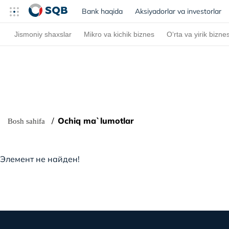
Bank haqida
(current)
Aksiyadorlar va investorlar
Jismoniy shaxslar
Mikro va kichik biznes
O‘rta va yirik bizne
Ochiq ma`lumotlar
Bosh sahifa
Элемент не найден!