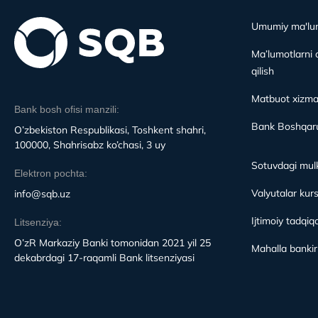
Umumiy ma'lu
Ma’lumotlarni 
qilish
Matbuot xizma
Bank bosh ofisi manzili:
Bank Boshqaru
O’zbekiston Respublikasi, Toshkent shahri,
100000, Shahrisabz ko’chasi, 3 uy
Sotuvdagi mulk
Elektron pochta:
Valyutalar kurs
info@sqb.uz
Ijtimoiy tadqiqo
Litsenziya:
O’zR Markaziy Banki tomonidan 2021 yil 25
Mahalla bankirl
dekabrdagi 17-raqamli Bank litsenziyasi