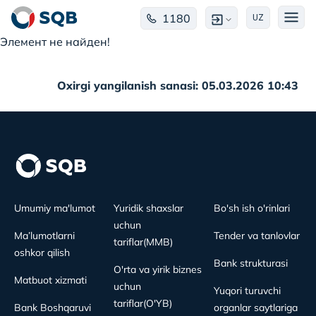
1180
UZ
Элемент не найден!
Oxirgi yangilanish sanasi: 05.03.2026 10:43
Umumiy ma'lumot
Yuridik shaxslar
Bo'sh ish o'rinlari
uchun
Ma’lumotlarni
Tender va tanlovlar
tariflar(MMB)
oshkor qilish
Bank strukturasi
O'rta va yirik biznes
Matbuot xizmati
uchun
Yuqori turuvchi
tariflar(O'YB)
Bank Boshqaruvi
organlar saytlariga