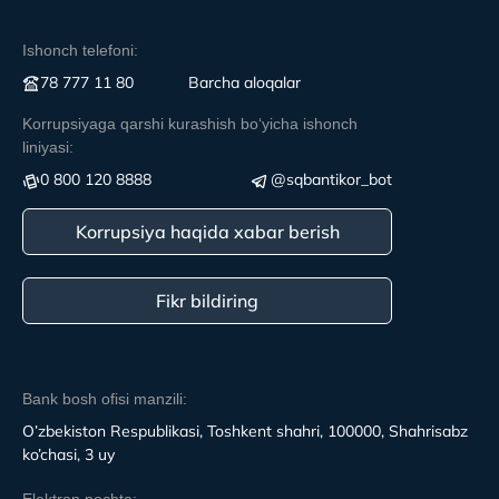
Ishonch telefoni:
78 777 11 80
Вarcha aloqalar
Korrupsiyaga qarshi kurashish boʻyicha ishonch
liniyasi:
0 800 120 8888
@sqbantikor_bot
Korrupsiya haqida xabar berish
Fikr bildiring
Bank bosh ofisi manzili:
O’zbekiston Respublikasi, Toshkent shahri, 100000, Shahrisabz
ko’chasi, 3 uy