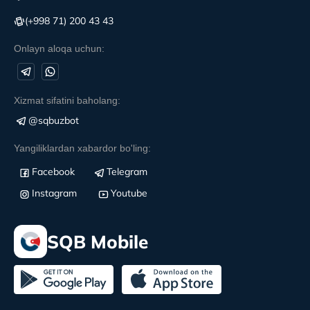
(+998 71) 200 43 43
Onlayn aloqa uchun:
Xizmat sifatini baholang:
@sqbuzbot
Yangiliklardan xabardor bo'ling:
Facebook
Telegram
Instagram
Youtube
SQB Mobile