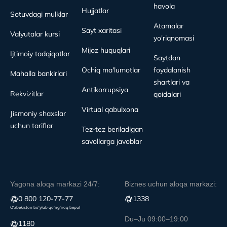
havola
Hujjatlar
Sotuvdagi mulklar
Atamalar
Sayt xaritasi
Valyutalar kursi
yo'riqnomasi
Mijoz huquqlari
Ijtimoiy tadqiqotlar
Saytdan
Ochiq ma'lumotlar
foydalanish
Mahalla bankirlari
shartlari va
Antikorrupsiya
Rekvizitlar
qoidalari
Virtual qabulxona
Jismoniy shaxslar
uchun tariflar
Tez-tez beriladigan
savollarga javoblar
Yagona aloqa markazi 24/7:
Biznes uchun aloqa markazi:
0 800 120-77-77
1338
O‘zbekiston bo‘ylab qo‘ng‘iroq bepul
Du–Ju 09:00–19:00
1180