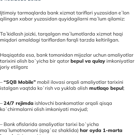
Ijtimoiy tarmoqlarda bank xizmat tariflari yuzasidan eʼlon
qilingan xabar yuzasidan quyidagilarni maʼlum qilamiz:
Taʼkidlash joizki, tarqalgan maʼlumotlarda xizmat haqi
miqdori amaldagi tariflardan farqli tarzda keltirilgan.
Haqiqatda esa, bank tomonidan mijozlar uchun amaliyotlar
tarixini olish boʻyicha bir qator
bepul va qulay
imkoniyatlar
joriy etilgan
:
–
“SQB Mobile”
mobil ilovasi orqali amaliyotlar tarixini
istalgan vaqtda koʻrish va yuklab olish
mutlaqo bepul
;
–
24/7 rejimda
ishlovchi bankomatlar orqali qisqa
koʻchirmalarni olish imkoniyati mavjud;
– Bank ofislarida amaliyotlar tarixi boʻyicha
maʼlumotnomani (qogʻoz shaklida)
har oyda 1-marta