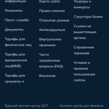
информации
Карта сайта
Тендеры и
конкурсы
Реквизиты
Права клиента
Структура банка
Пресс-служба
Открытые данные
Ссылки на
Документы
Антикоррупция
вышестоящие
органы
Тарифы для
Виртуальная
физических лиц
приемная
Справочник
терминов
Тарифы для
Часто
юридических
задаваемые
Условия и
лиц(MMБ)
вопросы (FAQ)
правила
пользования
Тарифы для
Вакансии
сайтом
среднему и
Единый контакт-центр 24/7:
Контакт-центр для бизнеса: