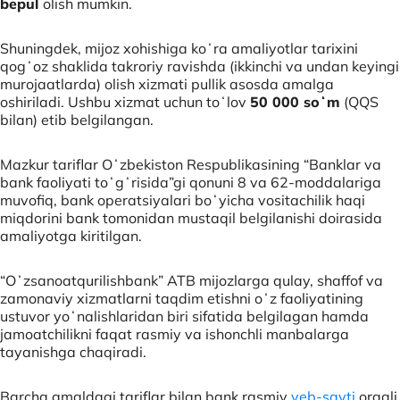
bepul
olish mumkin.
Shuningdek, mijoz xohishiga koʻra amaliyotlar tarixini
qogʻoz shaklida takroriy ravishda (ikkinchi va undan keyingi
murojaatlarda) olish xizmati pullik asosda amalga
oshiriladi. Ushbu xizmat uchun toʻlov
50 000 soʻm
(QQS
bilan) etib belgilangan.
Mazkur tariflar Oʻzbekiston Respublikasining “Banklar va
bank faoliyati toʻgʻrisida”gi qonuni 8 va 62-moddalariga
muvofiq, bank operatsiyalari boʻyicha vositachilik haqi
miqdorini bank tomonidan mustaqil belgilanishi doirasida
amaliyotga kiritilgan.
“Oʻzsanoatqurilishbank” ATB mijozlarga qulay, shaffof va
zamonaviy xizmatlarni taqdim etishni oʻz faoliyatining
ustuvor yoʻnalishlaridan biri sifatida belgilagan hamda
jamoatchilikni faqat rasmiy va ishonchli manbalarga
tayanishga chaqiradi.
Barcha amaldagi tariflar bilan bank rasmiy
veb-sayti
orqali