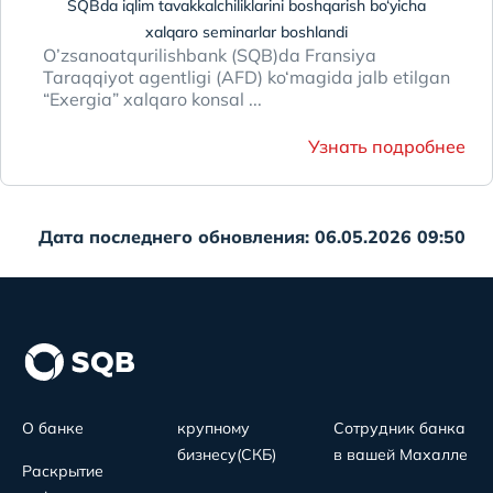
SQBda iqlim tavakkalchiliklarini boshqarish bo‘yicha
xalqaro seminarlar boshlandi
O’zsanoatqurilishbank (SQB)da Fransiya
Taraqqiyot аgentligi (AFD) ko‘magida jalb etilgan
“Exergia” xalqaro konsal ...
Узнать подробнее
Дата последнего обновления: 06.05.2026 09:50
О банке
крупному
Сотрудник банка
бизнесу(СКБ)
в вашей Махалле
Раскрытие