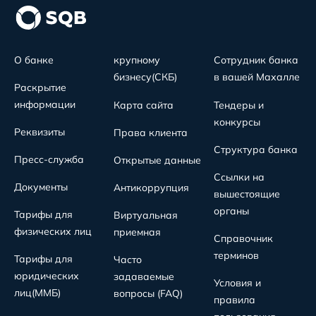
О банке
крупному
Сотрудник банка
бизнесу(СКБ)
в вашей Махалле
Раскрытие
информации
Карта сайта
Тендеры и
конкурсы
Реквизиты
Права клиента
Структура банка
Пресс-служба
Открытые данные
Ссылки на
Документы
Антикоррупция
вышестоящие
органы
Тарифы для
Виртуальная
физических лиц
приемная
Справочник
терминов
Тарифы для
Часто
юридических
задаваемые
Условия и
лиц(MMБ)
вопросы (FAQ)
правила