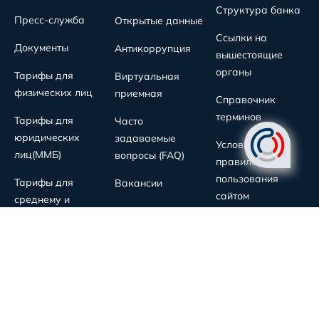
Структура банка
Пресс-служба
Открытые данные
Ссылки на
Документы
Антикоррупция
вышестоящие
органы
Тарифы для
Виртуальная
физических лиц
приемная
Справочник
терминов
Тарифы для
Часто
юридических
задаваемые
Условия и
лиц(MMБ)
вопросы (FAQ)
правила
пользования
Тарифы для
Вакансии
сайтом
среднему и
Единый контакт-центр 24/7:
Контакт-центр для бизнеса:
0 800 120-77-77
1338
Звонок по РУз бесплатный