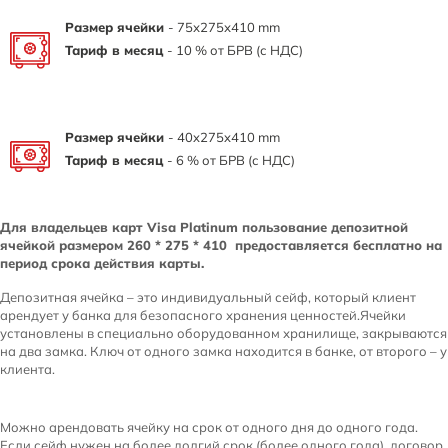
Размер ячейки
- 75х275х410 mm
Тариф в месяц
- 10 % от БРВ (с НДС)
Размер ячейки
- 40x275x410 mm
Тариф в месяц
- 6 % от БРВ (с НДС)
Для владельцев карт Visa Platinum пользование депозитной
ячейкой размером 260 * 275 * 410 предоставляется бесплатно на
период срока действия карты.
Депозитная ячейка – это индивидуальный сейф, который клиент
арендует у банка для безопасного хранения ценностей.Ячейки
установлены в специально оборудованном хранилище, закрываются
на два замка. Ключ от одного замка находится в банке, от второго – у
клиента.
Можно арендовать ячейку на срок от одного дня до одного года.
Если сейф нужен на более долгий срок (более одного года), договор