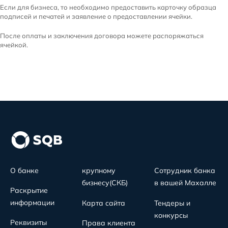
Если для бизнеса, то необходимо предоставить карточку образца
подписей и печатей и заявление о предоставлении ячейки.
После оплаты и заключения договора можете распоряжаться
ячейкой.
О банке
крупному
Сотрудник банка
бизнесу(СКБ)
в вашей Махалле
Раскрытие
информации
Карта сайта
Тендеры и
конкурсы
Реквизиты
Права клиента