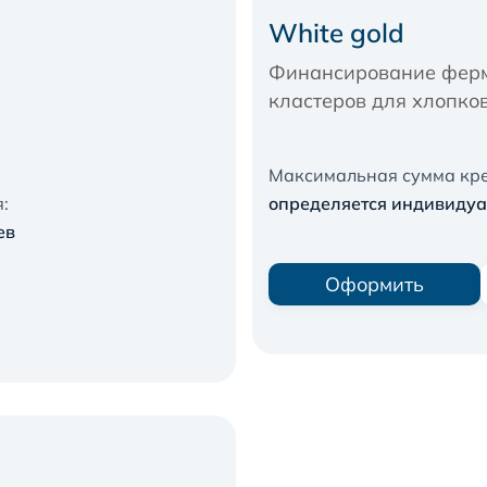
White gold
Финансирование ферм
кластеров для хлопко
Максимальная сумма кре
:
oпределяется индивиду
ев
Оформить