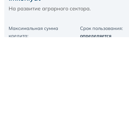
На развитие аграрного сектора.
Максимальная сумма
Срок пользования:
кредита:
определяется
не ограничена
индивидуально
Оформить
Подробнее