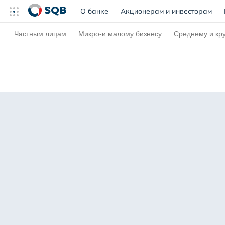
О банке
(current)
Акционерам и инвесторам
Частным лицам
Микро-и малому бизнесу
Среднему и кр