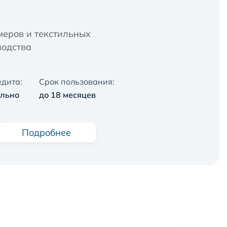
еров и текстильных
водства
дита:
Срок пользования:
ально
до 18 месяцев
Подробнее