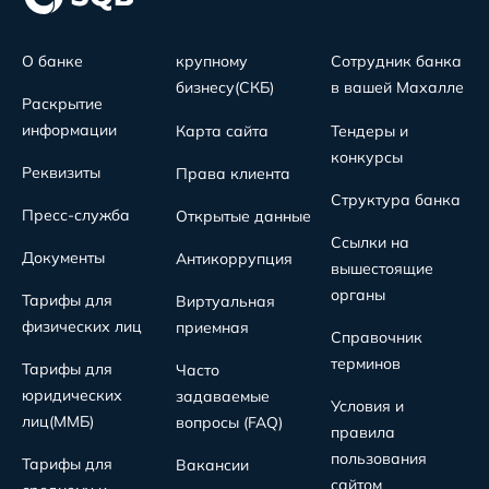
О банке
крупному
Сотрудник банка
бизнесу(СКБ)
в вашей Махалле
Раскрытие
информации
Карта сайта
Тендеры и
конкурсы
Реквизиты
Права клиента
Структура банка
Пресс-служба
Открытые данные
Ссылки на
Документы
Антикоррупция
вышестоящие
органы
Тарифы для
Виртуальная
физических лиц
приемная
Справочник
терминов
Тарифы для
Часто
юридических
задаваемые
Условия и
лиц(MMБ)
вопросы (FAQ)
правила
пользования
Тарифы для
Вакансии
сайтом