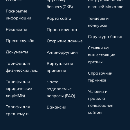
бизнесу(СКБ)
в вашей Махалле
Раскрытие
информации
Карта сайта
Тендеры и
конкурсы
Реквизиты
Права клиента
Структура банка
Пресс-служба
Открытые данные
Ссылки на
Документы
Антикоррупция
вышестоящие
органы
Тарифы для
Виртуальная
физических лиц
приемная
Справочник
терминов
Тарифы для
Часто
юридических
задаваемые
Условия и
лиц(MMБ)
вопросы (FAQ)
правила
пользования
Тарифы для
Вакансии
сайтом
среднему и