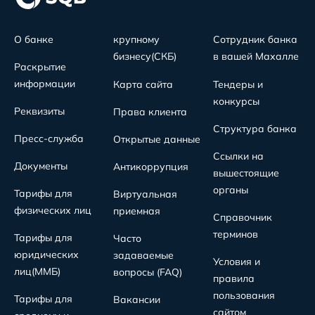
О банке
крупному
Сотрудник банка
бизнесу(СКБ)
в вашей Махалле
Раскрытие
информации
Карта сайта
Тендеры и
конкурсы
Реквизиты
Права клиента
Структура банка
Пресс-служба
Открытые данные
Ссылки на
Документы
Антикоррупция
вышестоящие
органы
Тарифы для
Виртуальная
физических лиц
приемная
Справочник
терминов
Тарифы для
Часто
юридических
задаваемые
Условия и
лиц(MMБ)
вопросы (FAQ)
правила
пользования
Тарифы для
Вакансии
сайтом