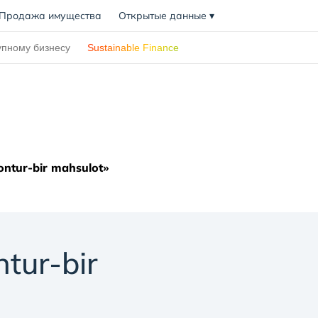
Продажа имущества
Открытые данные
▾
упному бизнесу
Sustainable Finance
ntur-bir mahsulot»
tur-bir