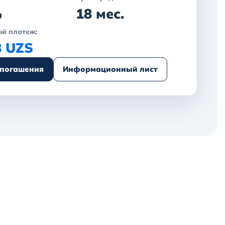
%
18 мес.
й платеж:
8 UZS
 погашения
Информационный лист