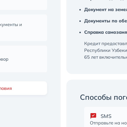
Документ на земе
Документы по обе
кументы и
Справка самозаня
Кредит предостав
Республики Узбекис
65 лет включитель
овор
ловия
Способы пог
SMS
Отправьте на н