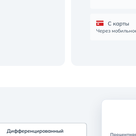
C карты
Через мобильно
Дифференцированный
Дифференцированный
Процентная