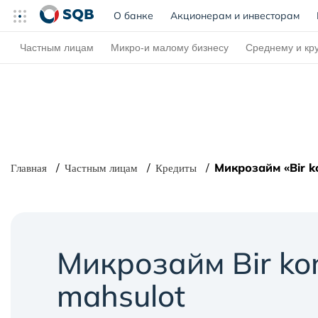
О банке
(current)
Акционерам и инвесторам
Частным лицам
Микро-и малому бизнесу
Среднему и кр
Микрозайм «Bir ko
Главная
Частным лицам
Кредиты
Микрозайм Bir kon
mahsulot