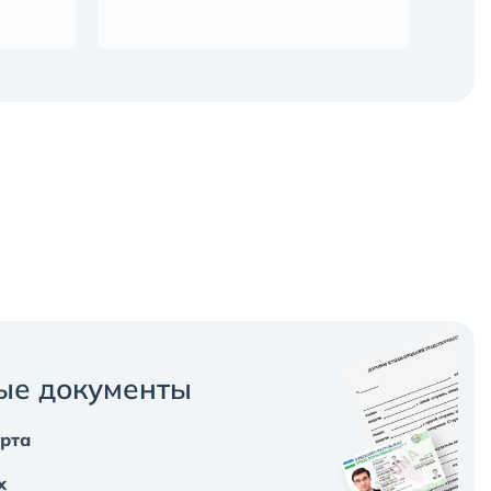
ые документы
арта
х