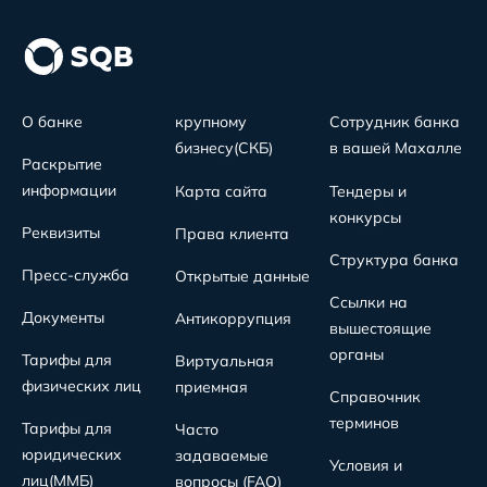
О банке
крупному
Сотрудник банка
бизнесу(СКБ)
в вашей Махалле
Раскрытие
информации
Карта сайта
Тендеры и
конкурсы
Реквизиты
Права клиента
Структура банка
Пресс-служба
Открытые данные
Ссылки на
Документы
Антикоррупция
вышестоящие
органы
Тарифы для
Виртуальная
физических лиц
приемная
Справочник
терминов
Тарифы для
Часто
юридических
задаваемые
Условия и
лиц(MMБ)
вопросы (FAQ)