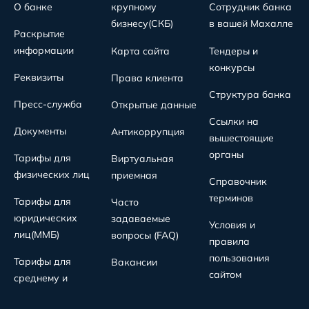
О банке
крупному
Сотрудник банка
бизнесу(СКБ)
в вашей Махалле
Раскрытие
информации
Карта сайта
Тендеры и
конкурсы
Реквизиты
Права клиента
Структура банка
Пресс-служба
Открытые данные
Ссылки на
Документы
Антикоррупция
вышестоящие
органы
Тарифы для
Виртуальная
физических лиц
приемная
Справочник
терминов
Тарифы для
Часто
юридических
задаваемые
Условия и
лиц(MMБ)
вопросы (FAQ)
правила
пользования
Тарифы для
Вакансии
сайтом
среднему и