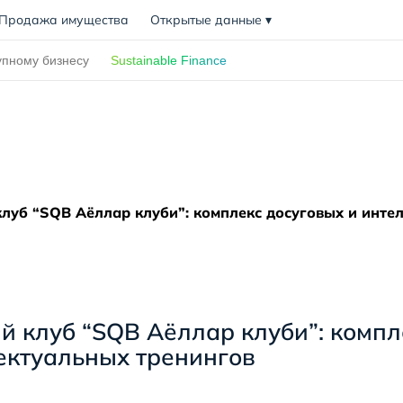
Продажа имущества
Открытые данные
▾
упному бизнесу
Sustainable Finance
луб “SQB Аёллар клуби”: комплекс досуговых и инте
й клуб “SQB Аёллар клуби”: компл
ектуальных тренингов