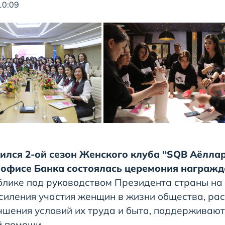
10:09
ился 2-ой сезон Женского клуба “SQB Аёллар 
 офисе Банка состоялась церемония награжд
ике под руководством Президента страны на 
силения участия женщин в жизни общества, р
чшения условий их труда и быта, поддерживаю
 помощи.