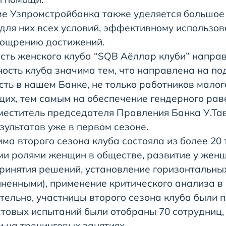
 Узпромстройбанка также уделяется большое 
для них всех условий, эффективному использо
оощрению достижений.
сть женского клуба “SQB Аёллар клуби” направ
ность клуба значима тем, что направлена на п
сть в нашем Банке, не только работников малог
их, тем самым на обеспечение гендерного раве
меститель председателя Правления Банка У.Тав
зультатов уже в первом сезоне.
 второго сезона клуба состояла из более 20 
и ролями женщин в обществе, развитие у жен
ринятия решений, установление горизонтальны
иненными), применение критического анализа в 
льно, участницы второго сезона клуба были п
стовых испытаний были отобраны 70 сотрудниц,
и на тренинговых занятиях.