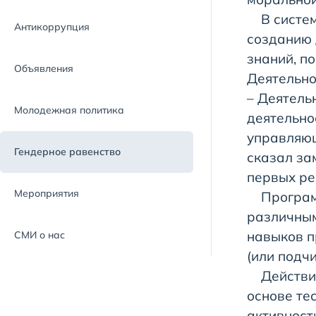
В системе
Антикоррупция
созданию 
знаний, п
Объявления
Деятельно
– Деятель
Молодежная политика
деятельно
управляющ
Гендерное равенство
сказал за
первых ре
Мероприятия
Программа
различным
навыков п
СМИ о нас
(или подч
Действите
основе те
активност