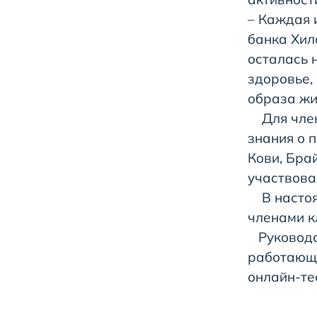
– Каждая 
банка Хил
осталась 
здоровье,
образа жи
Для члено
знания о 
Кови, Бра
участвова
В настоящ
членами к
Руководст
работающи
онлайн-те