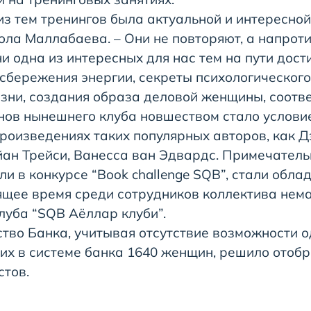
из тем тренингов была актуальной и интересно
ола Маллабаева. – Они не повторяют, а напроти
ни одна из интересных для нас тем на пути дос
 сбережения энергии, секреты психологического
зни, создания образа деловой женщины, соотве
в нынешнего клуба новшеством стало условие
произведениях таких популярных авторов, как Д
йан Трейси, Ванесса ван Эдвардс. Примечатель
ли в конкурсе “Book challenge SQB”, стали обл
ее время среди сотрудников коллектива нема
луба “SQB Аёллар клуби”.
во Банка, учитывая отсутствие возможности о
х в системе банка 1640 женщин, решило отобр
стов.