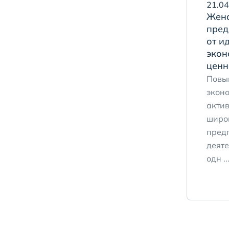
21.04
Жен
пред
от и
экон
ценн
Повы
экон
акти
широ
пред
деяте
одн ..