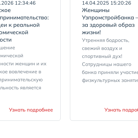
.2026 12:34:46
14.04.2025 15:20:26
ское
Женщины
принимательство:
Узпромстройбанка 
деи к реальной
за здоровый образ
омической
жизни!
ости
Утренняя бодрость,
шение
свежий воздух и
омической
спортивный дух!
вности женщин и их
Сотрудницы нашего
кое вовлечение в
банка приняли участие
принимательскую
физкультурных заняти .
льность является
.
Узнать подробнее
Узнать подро