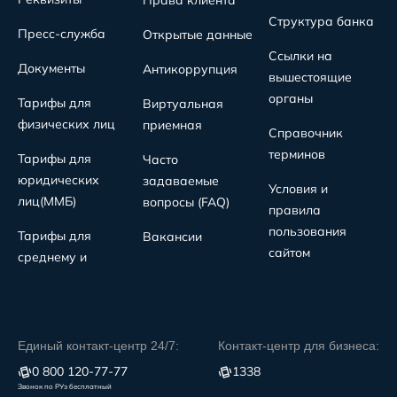
Права клиента
Структура банка
Пресс-служба
Открытые данные
Ссылки на
Документы
Антикоррупция
вышестоящие
органы
Тарифы для
Виртуальная
физических лиц
приемная
Справочник
терминов
Тарифы для
Часто
юридических
задаваемые
Условия и
лиц(MMБ)
вопросы (FAQ)
правила
пользования
Тарифы для
Вакансии
сайтом
среднему и
Единый контакт-центр 24/7:
Контакт-центр для бизнеса:
0 800 120-77-77
1338
Звонок по РУз бесплатный