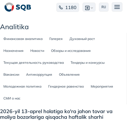
1180
RU
Analitika
Финансовая аналитика
Галерея
Духовный рост
Назначения
Новости
Обзоры и исследования
Текущая деятельность руководства
Тендеры и конкурсы
Вакансии
Антикоррупция
Объявления
Молодежная политика
Гендерное равенство
Мероприятия
СМИ о нас
2026-yil 13-aprel holatiga ko'ra jahon tovar va
moliya bozorlariga qisqacha haftalik sharhi