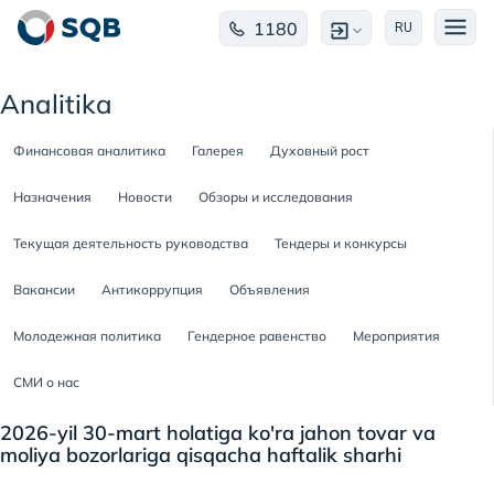
1180
RU
Analitika
Финансовая аналитика
Галерея
Духовный рост
Назначения
Новости
Обзоры и исследования
Текущая деятельность руководства
Тендеры и конкурсы
Вакансии
Антикоррупция
Объявления
Молодежная политика
Гендерное равенство
Мероприятия
СМИ о нас
2026-yil 30-mart holatiga ko'ra jahon tovar va
moliya bozorlariga qisqacha haftalik sharhi