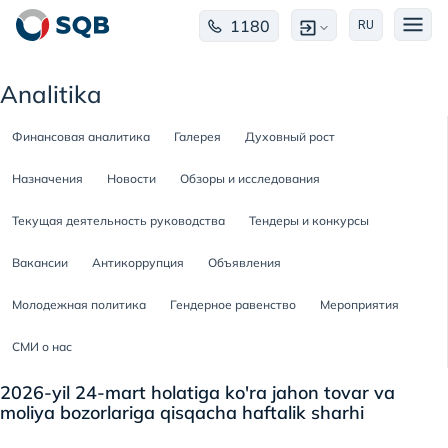
1180
RU
Analitika
Финансовая аналитика
Галерея
Духовный рост
Назначения
Новости
Обзоры и исследования
Текущая деятельность руководства
Тендеры и конкурсы
Вакансии
Антикоррупция
Объявления
Молодежная политика
Гендерное равенство
Мероприятия
СМИ о нас
2026-yil 24-mart holatiga ko'ra jahon tovar va
moliya bozorlariga qisqacha haftalik sharhi