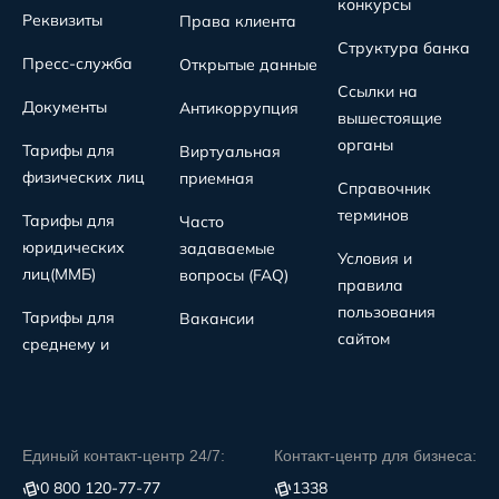
конкурсы
Реквизиты
Права клиента
Структура банка
Пресс-служба
Открытые данные
Ссылки на
Документы
Антикоррупция
вышестоящие
органы
Тарифы для
Виртуальная
физических лиц
приемная
Справочник
терминов
Тарифы для
Часто
юридических
задаваемые
Условия и
лиц(MMБ)
вопросы (FAQ)
правила
пользования
Тарифы для
Вакансии
сайтом
среднему и
Единый контакт-центр 24/7:
Контакт-центр для бизнеса:
0 800 120-77-77
1338