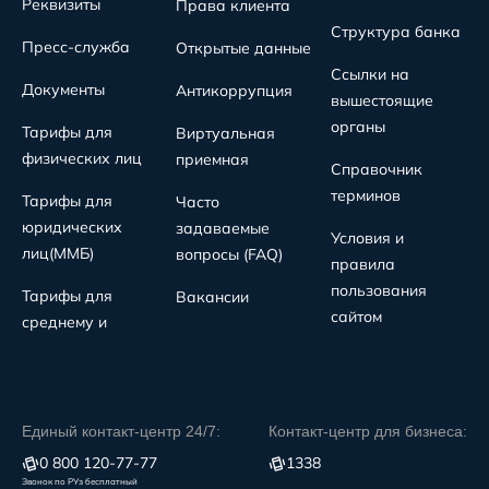
Реквизиты
Права клиента
Структура банка
Пресс-служба
Открытые данные
Ссылки на
Документы
Антикоррупция
вышестоящие
органы
Тарифы для
Виртуальная
физических лиц
приемная
Справочник
терминов
Тарифы для
Часто
юридических
задаваемые
Условия и
лиц(MMБ)
вопросы (FAQ)
правила
пользования
Тарифы для
Вакансии
сайтом
среднему и
Единый контакт-центр 24/7:
Контакт-центр для бизнеса:
0 800 120-77-77
1338
Звонок по РУз бесплатный