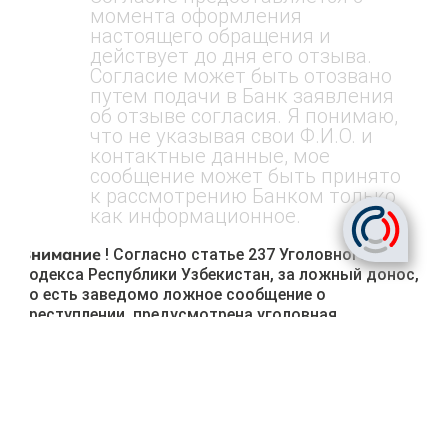
момента оформления
настоящего обращения и
действует до дня его отзыва.
Согласие может быть отозвано
путем подачи в Банк заявления
об отзыве согласия. Я понимаю,
что не указывая свои Ф.И.О. и
контактные данные, мое
сообщение может быть принято
к рассмотрению Банком только
как информационное.
Внимание
! Согласно статье 237 Уголовного
кодекса Республики Узбекистан, за ложный донос,
то есть заведомо ложное сообщение о
преступлении, предусмотрена уголовная
ответственность.
Отправить