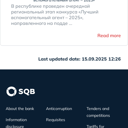
вспомогательный агент – 2025»
В республике проведен очередной
региональный этап конкурса «Лучший
вспомогательный агент – 2025»,
направленного на подде ...
Read more
Last updated date: 15.09.2025 12:26
About the bank
Anticorruption
Tenders and
competitions
Information
Requisites
disclosure
Tariffs for