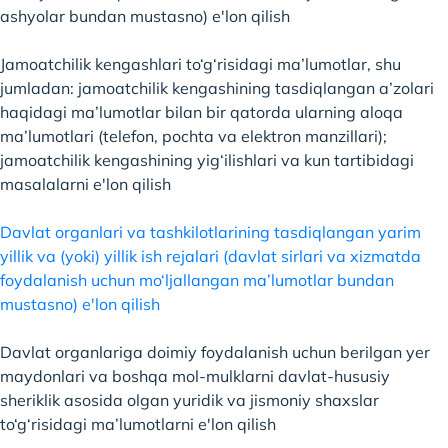
ashyolar bundan mustasno) e'lon qilish
Jamoatchilik kengashlari to‘g‘risidagi ma’lumotlar, shu
jumladan: jamoatchilik kengashining tasdiqlangan a’zolari
haqidagi ma’lumotlar bilan bir qatorda ularning aloqa
ma’lumotlari (telefon, pochta va elektron manzillari);
jamoatchilik kengashining yig‘ilishlari va kun tartibidagi
masalalarni e'lon qilish
Davlat organlari va tashkilotlarining tasdiqlangan yarim
yillik va (yoki) yillik ish rejalari (davlat sirlari va xizmatda
foydalanish uchun mo‘ljallangan ma’lumotlar bundan
mustasno) e'lon qilish
Davlat organlariga doimiy foydalanish uchun berilgan yer
maydonlari va boshqa mol-mulklarni davlat-hususiy
sheriklik asosida olgan yuridik va jismoniy shaxslar
to‘g‘risidagi ma’lumotlarni e'lon qilish