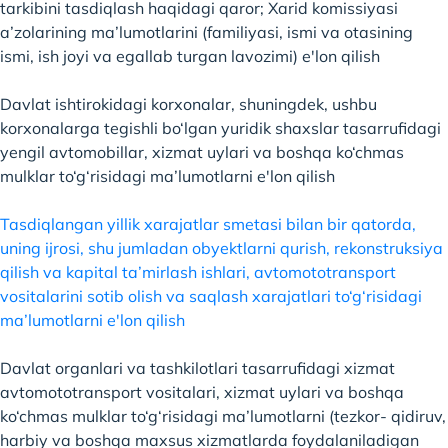
tarkibini tasdiqlash haqidagi qaror; Xarid komissiyasi
a’zolarining ma’lumotlarini (familiyasi, ismi va otasining
ismi, ish joyi va egallab turgan lavozimi) e'lon qilish
Davlat ishtirokidagi korxonalar, shuningdek, ushbu
korxonalarga tegishli bo‘lgan yuridik shaxslar tasarrufidagi
yengil avtomobillar, xizmat uylari va boshqa ko‘chmas
mulklar to‘g‘risidagi ma’lumotlarni e'lon qilish
Tasdiqlangan yillik xarajatlar smetasi bilan bir qatorda,
uning ijrosi, shu jumladan obyektlarni qurish, rekonstruksiya
qilish va kapital ta’mirlash ishlari, avtomototransport
vositalarini sotib olish va saqlash xarajatlari to‘g‘risidagi
ma’lumotlarni e'lon qilish
Davlat organlari va tashkilotlari tasarrufidagi xizmat
avtomototransport vositalari, xizmat uylari va boshqa
ko‘chmas mulklar to‘g‘risidagi ma’lumotlarni (tezkor- qidiruv,
harbiy va boshqa maxsus xizmatlarda foydalaniladigan