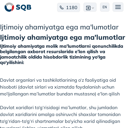
1180
EN
Ijtimoiy ahamiyatga ega ma'lumotlar
Ijtimoiy ahamiyatga ega ma'lumotlar
Ijtimoiy ahamiyatga molik ma’lumotlarni qonunchilikda
belgilangan axborot resurslarida e’lon qilish va
jamoatchilik oldida hisobdorlik tizimining yo‘lga
qo‘yilishini:
Davlat organlari va tashkilotlarining o‘z faoliyatiga oid
hisoboti (davlat sirlari va xizmatda foydalanish uchun
mo‘ljallangan ma’lumotlar bundan mustasno) e'lon qilish
Davlat xaridlari to‘g‘risidagi ma’lumotlar, shu jumladan
davlat xaridlarini amalga oshiruvchi shaxslar tomonidan
to‘g‘ridan-to‘g‘ri shartnomalar bo‘yicha xarid qilinadigan