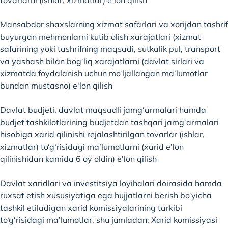
tovarlarni (ishlar, xizmatlar) e'lon qilish
Mansabdor shaxslarning xizmat safarlari va xorijdan tashrif
buyurgan mehmonlarni kutib olish xarajatlari (xizmat
safarining yoki tashrifning maqsadi, sutkalik pul, transport
va yashash bilan bog‘liq xarajatlarni (davlat sirlari va
xizmatda foydalanish uchun mo‘ljallangan ma’lumotlar
bundan mustasno) e'lon qilish
Davlat budjeti, davlat maqsadli jamg‘armalari hamda
budjet tashkilotlarining budjetdan tashqari jamg‘armalari
hisobiga xarid qilinishi rejalashtirilgan tovarlar (ishlar,
xizmatlar) to‘g‘risidagi ma’lumotlarni (xarid e’lon
qilinishidan kamida 6 oy oldin) e'lon qilish
Davlat xaridlari va investitsiya loyihalari doirasida hamda
ruxsat etish xususiyatiga ega hujjatlarni berish bo‘yicha
tashkil etiladigan xarid komissiyalarining tarkibi
to‘g‘risidagi ma’lumotlar, shu jumladan: Xarid komissiyasi