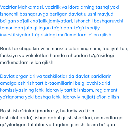
Vazirlar Mahkamasi, vazirlik va idoralarning tashqi yoki
ishonchli boshqaruvga berilgan davlat ulushi mavjud
bo‘lgan xo‘jalik xo‘jalik jamiyatlari, ishonchli boshqaruvchi
tomonidan jalb qilingan to‘g‘ridan-to‘g‘ri xorijiy
investitsiyalar to‘g‘risidagi ma’lumotlarni e'lon qilish
Bank tarkibiga kiruvchi muassasalarining nomi, faoliyat turi,
funksiya va vakolatlari hamda rahbarlari to‘g‘risidagi
ma’lumotlarni e'lon qilish
Davlat organlari va tashkilotlarida davlat xaridlarini
amalga oshirish tartib-taomillarini belgilovchi xarid
komissiyasining ichki idoraviy tartibi (nizom, reglament,
yo‘riqnoma yoki boshqa ichki idoraviy hujjat) e'lon qilish
Bo‘sh ish o‘rinlari (markaziy, hududiy va tizim
tashkilotlarida), ishga qabul qilish shartlari, nomzodlarga
qo‘yiladigan talablar va taqdim qilinishi lozim bo‘lgan