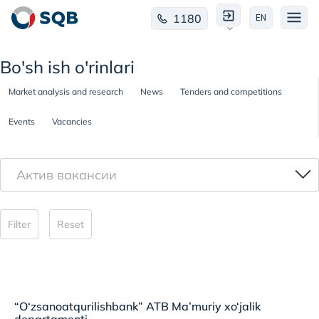
1180
EN
Bo'sh ish o'rinlari
Market analysis and research
News
Tenders and competitions
Events
Vacancies
Актив вакансии
Filter
Reset
“O‘zsanoatqurilishbank” ATB Ma’muriy xo‘jalik