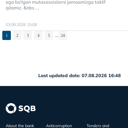
ega bo‘lgan mutaxassislarni jamoamizga taklif
qilamiz. &nbs ...
03.08.2026 15:08
...
1
2
3
4
5
24
Last updated date: 07.08.2026 16:48
About the bank
Anticorruption
Tenders and