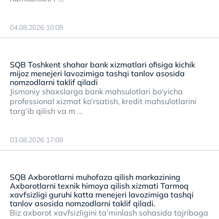
04.08.2026 10:08
SQB Toshkent shahar bank xizmatlari ofisiga kichik
mijoz menejeri lavozimiga tashqi tanlov asosida
nomzodlarni taklif qiladi
Jismoniy shaxslarga bank mahsulotlari bo‘yicha
professional xizmat ko‘rsatish, kredit mahsulotlarini
targ‘ib qilish va m ...
03.08.2026 17:08
SQB Axborotlarni muhofaza qilish markazining
Axborotlarni texnik himoya qilish xizmati Tarmoq
xavfsizligi guruhi katta menejeri lavozimiga tashqi
tanlov asosida nomzodlarni taklif qiladi.
Biz axborot xavfsizligini ta’minlash sohasida tajribaga