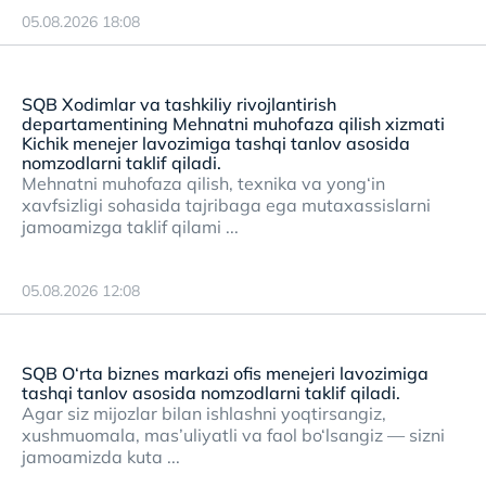
05.08.2026 18:08
SQB Xodimlar va tashkiliy rivojlantirish
departamentining Mehnatni muhofaza qilish xizmati
Kichik menejer lavozimiga tashqi tanlov asosida
nomzodlarni taklif qiladi.
Mehnatni muhofaza qilish, texnika va yong‘in
xavfsizligi sohasida tajribaga ega mutaxassislarni
jamoamizga taklif qilami ...
05.08.2026 12:08
SQB O‘rta biznes markazi ofis menejeri lavozimiga
tashqi tanlov asosida nomzodlarni taklif qiladi.
Agar siz mijozlar bilan ishlashni yoqtirsangiz,
xushmuomala, mas’uliyatli va faol bo‘lsangiz — sizni
jamoamizda kuta ...