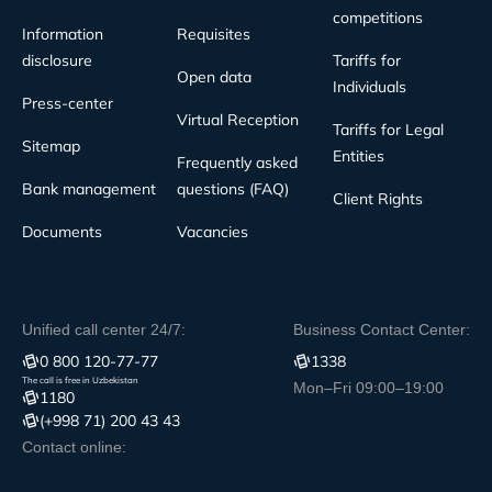
competitions
Information
Requisites
disclosure
Tariffs for
Open data
Individuals
Press-center
Virtual Reception
Tariffs for Legal
Sitemap
Entities
Frequently asked
Bank management
questions (FAQ)
Client Rights
Documents
Vacancies
Unified call center 24/7:
Business Contact Center:
0 800 120-77-77
1338
The call is free in Uzbekistan
Mon–Fri 09:00–19:00
1180
(+998 71) 200 43 43
Contact online: