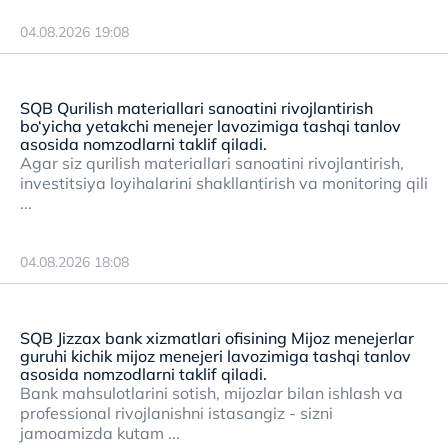
04.08.2026 19:08
SQB Qurilish materiallari sanoatini rivojlantirish
bo‘yicha yetakchi menejer lavozimiga tashqi tanlov
asosida nomzodlarni taklif qiladi.
Agar siz qurilish materiallari sanoatini rivojlantirish,
investitsiya loyihalarini shakllantirish va monitoring qili
...
04.08.2026 18:08
SQB Jizzax bank xizmatlari ofisining Mijoz menejerlar
guruhi kichik mijoz menejeri lavozimiga tashqi tanlov
asosida nomzodlarni taklif qiladi.
Bank mahsulotlarini sotish, mijozlar bilan ishlash va
professional rivojlanishni istasangiz - sizni
jamoamizda kutam ...