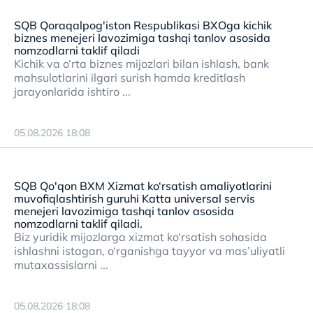
SQB Qoraqalpog'iston Respublikasi BXOga kichik
biznes menejeri lavozimiga tashqi tanlov asosida
nomzodlarni taklif qiladi
Kichik va o‘rta biznes mijozlari bilan ishlash, bank
mahsulotlarini ilgari surish hamda kreditlash
jarayonlarida ishtiro ...
05.08.2026 18:08
SQB Qo'qon BXM Xizmat ko‘rsatish amaliyotlarini
muvofiqlashtirish guruhi Katta universal servis
menejeri lavozimiga tashqi tanlov asosida
nomzodlarni taklif qiladi.
Biz yuridik mijozlarga xizmat ko‘rsatish sohasida
ishlashni istagan, o‘rganishga tayyor va mas’uliyatli
mutaxassislarni ...
05.08.2026 18:08