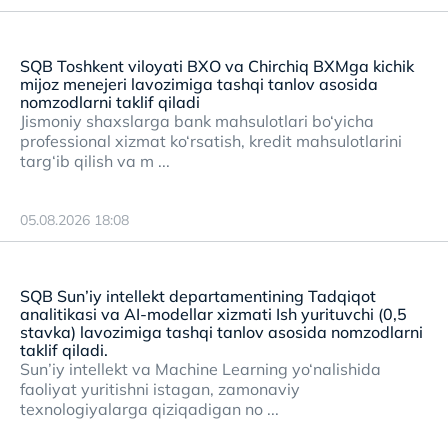
SQB Toshkent viloyati BXO va Chirchiq BXMga kichik
mijoz menejeri lavozimiga tashqi tanlov asosida
nomzodlarni taklif qiladi
Jismoniy shaxslarga bank mahsulotlari bo‘yicha
professional xizmat ko‘rsatish, kredit mahsulotlarini
targ‘ib qilish va m ...
05.08.2026 18:08
SQB Sun’iy intellekt departamentining Tadqiqot
analitikasi va AI-modellar xizmati Ish yurituvchi (0,5
stavka) lavozimiga tashqi tanlov asosida nomzodlarni
taklif qiladi.
Sun’iy intellekt va Machine Learning yo‘nalishida
faoliyat yuritishni istagan, zamonaviy
texnologiyalarga qiziqadigan no ...