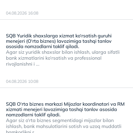
04.08.2026 16:08
SQB Yuridik shaxslarga xizmat ko‘rsatish guruhi
menejeri (O‘rta biznes) lavozimiga tashqi tanlov
asosida nomzodlarni taklif qiladi.
Agar siz yuridik shaxslar bilan ishlash, ularga sifatli
bank xizmatlarini ko‘rsatish va professional
rivojlanishni i ...
04.08.2026 10:08
SQB O‘rta biznes markazi Mijozlar koordinatori va RM
xizmati menejeri lavozimiga tashqi tanlov asosida
nomzodlarni taklif qiladi.
Agar siz o‘rta biznes segmentidagi mijozlar bilan
ishlash, bank mahsulotlarini sotish va uzoq muddatli
hamkorlikni r ...