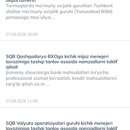
departamenti
Tarmoqlarda ma’muriy xo‘jalik guruhlari Toshkent
shahar ma’muriy xo‘jalik guruhi (Yunusobod BXM)
jamoasiga mas’uliya ...
07.08.2026 16:08
SQB Qashqadaryo BXOga kichik mijoz menejeri
lavozimiga tashqi tanlov asosida nomzodlarni taklif
qiladi
Jismoniy shaxslarga bank mahsulotlari bo‘yicha
professional xizmat ko‘rsatish, kredit mahsulotlarini
targ‘ib qilish va m ...
07.08.2026 11:08
SQB Valyuta operatsiyalari guruhi kichik menejeri
lavozimiga tashqi tanlov asosida nomzodlarni taklif