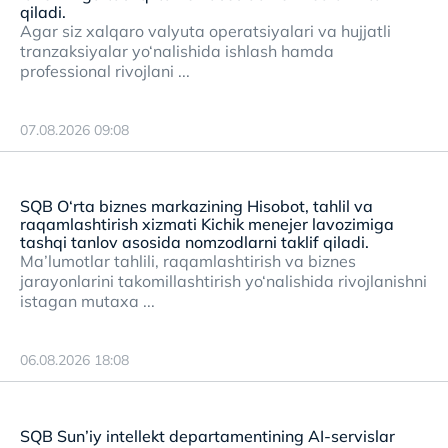
qiladi.
Agar siz xalqaro valyuta operatsiyalari va hujjatli
tranzaksiyalar yo‘nalishida ishlash hamda
professional rivojlani ...
07.08.2026 09:08
SQB O‘rta biznes markazining Hisobot, tahlil va
raqamlashtirish xizmati Kichik menejer lavozimiga
tashqi tanlov asosida nomzodlarni taklif qiladi.
Ma’lumotlar tahlili, raqamlashtirish va biznes
jarayonlarini takomillashtirish yo‘nalishida rivojlanishni
istagan mutaxa ...
06.08.2026 18:08
SQB Sun’iy intellekt departamentining AI-servislar