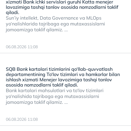
xizmati Bank ichki servislari guruhi Katta menejer
lavozimiga tashqi tanlov asosida nomzodlarni taklif
qiladi.
Sun’iy intellekt, Data Governance va MLOps
yo‘nalishlarida tajribaga ega mutaxassislarni
jamoamizga taklif qilamiz. ...
06.08.2026 11:08
SQB Bank kartalari tizimlarini qo‘llab-quvvatlash
departamentining To‘lov tizimlari va hamkorlar bilan
ishlash xizmati Menejer lavozimiga tashqi tanlov
asosida nomzodlarni taklif qiladi.
Bank kartalari mahsulotlari va to‘lov tizimlari
yo‘nalishida tajribaga ega mutaxassislarni
jamoamizga taklif qilamiz. ...
06.08.2026 11:08