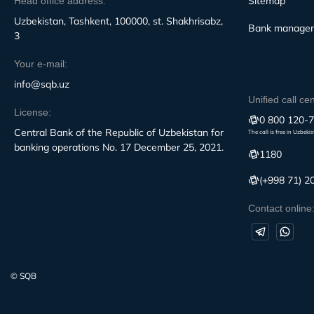
Sitemap
Head office address:
Uzbekistan, Tashkent, 100000, st. Shakhrisabz,
Bank manage
3
Your e-mail:
info@sqb.uz
Unified call ce
License:
0 800 120-
Central Bank of the Republic of Uzbekistan for
The call is free in Uzbeki
banking operations No. 17 December 25, 2021.
1180
(+998 71) 2
Contact online
© SQB