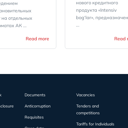
нового кредитного
едением
продукта «Intensiv
тановительных
bog‘lar», предназначе
 на отдельных
...
матах АК ...
Read more
Read 
k
Documents
Vacancies
sclosure
Anticorruption
Tenders and
competitions
Requisites
Tariffs for Individuals