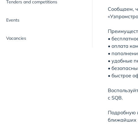
Tenders and competitions
Сообщаем, ч
«Узпромстро
Events
Преимущест
Vacancies
• бесплатно
• оплата ко
• пополнени
• удобные п
• безопасны
• быстрое о
Воспользуйт
с SQB.
Подробную и
ближайших 