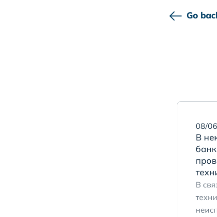
Go bac
08/06
В не
банк
пров
техн
В свя
техн
неис