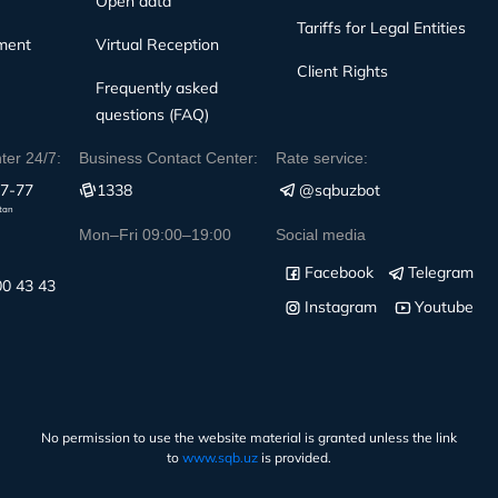
Open data
Tariffs for Legal Entities
ment
Virtual Reception
Client Rights
Frequently asked
questions (FAQ)
nter 24/7:
Business Contact Center:
Rate service:
77-77
1338
@sqbuzbot
stan
Mon–Fri 09:00–19:00
Social media
Facebook
Telegram
00 43 43
Instagram
Youtube
:
No permission to use the website material is granted unless the link
to
www.sqb.uz
is provided.