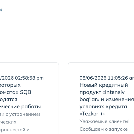
k
/2026 02:58:58 pm
08/06/2026 11:05:26 a
которых
Новый кредитный
оматах SQB
продукт «Intensiv
одятся
bog‘lar» и изменения
ические работы
условиях кредита
«Tezkor +»
зи с устранением
Уважаемые клиенты!
ических
Сообщаем о запуске
правностей и