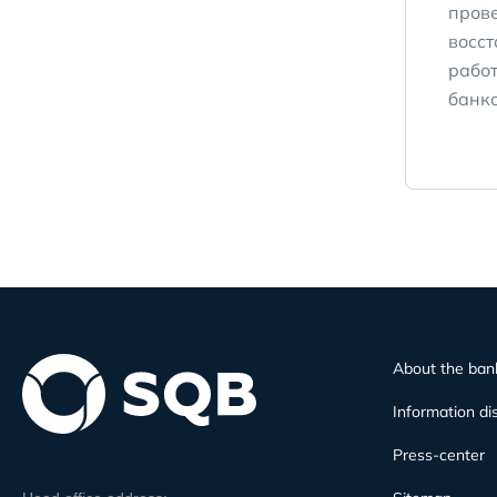
пров
восс
работ
банко
About the ban
Information di
Press-center