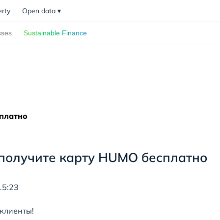
erty
Open data
▾
sses
Sustainable Finance
сплатно
 получите карту HUMO бесплатно
15:23
клиенты!