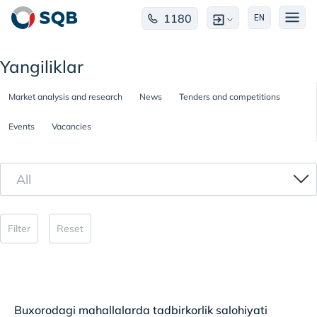
1180
EN
Yangiliklar
Market analysis and research
News
Tenders and competitions
Events
Vacancies
All
Filter
Reset
Buxorodagi mahallalarda tadbirkorlik salohiyati