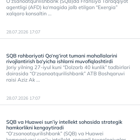
O’zsanoatqurilishbank (SQB)da Fransiya Taraqqiyot
аgentligi (AFD) ko‘magida jalb etilgan “Exergia”
xalqaro konsaltin ...
28.07.2026 17:07
SQB rahbariyati Qo‘ng‘irot tumani mahallalarini
rivojlantirish bo‘yicha ishlarni muvofiqlashtirdi
Joriy yilning 27-iyul kuni “Dolzarb 40 kunlik” tadbirlari
doirasida “O‘zsanoatqurilishbank” ATB Boshqaruvi
raisi Aziz Ak ...
28.07.2026 17:07
SQB va Huawei sun’iy intellekt sohasida strategik
hamkorlikni kengaytiradi
“O‘zsanoatqurilishbank” (SQB) va Huawei
kompaniyasi sun’iy intellekt, raqamli texnologiyalar