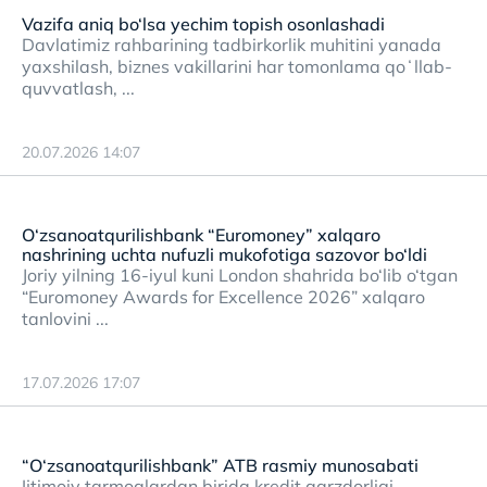
Vazifa aniq bo‘lsa yechim topish osonlashadi
Davlatimiz rahbarining tadbirkorlik muhitini yanada
yaxshilash, biznes vakillarini har tomonlama qoʻllab-
quvvatlash, ...
20.07.2026 14:07
O‘zsanoatqurilishbank “Euromoney” xalqaro
nashrining uchta nufuzli mukofotiga sazovor bo‘ldi
Joriy yilning 16-iyul kuni London shahrida bo‘lib o‘tgan
“Euromoney Awards for Excellence 2026” xalqaro
tanlovini ...
17.07.2026 17:07
“O‘zsanoatqurilishbank” ATB rasmiy munosabati
Ijtimoiy tarmoqlardan birida kredit qarzdorligi