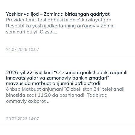
Yoshlar va ijod – Zominda birlashgan qadriyat
Prezidentimiz tashabbusi bilan o‘tkazilayotgan
Respublika yosh ijodkorlarining an’anaviy Zomin
seminari bu yil O‘zsa ...
21.07.2026 10:07
2026-yil 22-iyul kuni “Oʻzsanoatqurilishbank: raqamli
innovatsiyalar va zamonaviy bank xizmatlari”
mavzusida matbuot anjumani bo‘lib o‘tadi.
&nbsp;Matbuot anjumani “O‘zbekiston 24” telekanali
binosida soat 11:20 da boshlanadi. Tadbirda
ommaviy axborot ...
20.07.2026 14:07