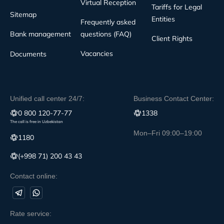
Virtual Reception
Tariffs for Legal
Sitemap
Entities
Frequently asked
Bank management
questions (FAQ)
Client Rights
Vacancies
Documents
Unified call center 24/7:
Business Contact Center:
0 800 120-77-77
1338
The call is free in Uzbekistan
Mon–Fri 09:00–19:00
1180
(+998 71) 200 43 43
Contact online:
Rate service: