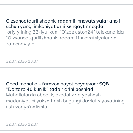
O‘zsanoatqurilishbank: raqamli innovatsiyalar aholi
uchun yangi imkoniyatlarni kengaytirmoqda
Joriy yilning 22-iyul kuni “O‘zbekiston24” telekanalida
“O‘zsanoatqurilishbank: raqamli innovatsiyalar va
zamonaviy b ...
22.07.2026 13:07
Obod mahalla – farovon hayot poydevori: SQB
“Dolzarb 40 kunlik” tadbirlarini boshladi
Mahallalarda obodlik, ozodalik va yashash
madaniyatini yuksaltirish bugungi davlat siyosatining
ustuvor yo‘nalishlar ...
22.07.2026 12:07