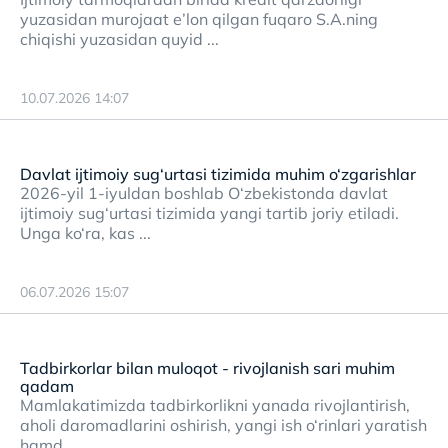
yuzasidan murojaat e’lon qilgan fuqaro S.A.ning
chiqishi yuzasidan quyid ...
10.07.2026 14:07
Davlat ijtimoiy sug‘urtasi tizimida muhim o‘zgarishlar
2026-yil 1-iyuldan boshlab O‘zbekistonda davlat
ijtimoiy sug‘urtasi tizimida yangi tartib joriy etiladi.
Unga ko‘ra, kas ...
06.07.2026 15:07
Tadbirkorlar bilan muloqot - rivojlanish sari muhim
qadam
Mamlakatimizda tadbirkorlikni yanada rivojlantirish,
aholi daromadlarini oshirish, yangi ish o‘rinlari yaratish
hamd ...