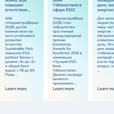
повышен
Узбекистана в
день чи
агентством
сфере ESG!
энергии
Sustainable Fitch
АКБ
Узпромстройбанк
Для милл
до уровня «2»
«Узпромстройбанк»
(SQB) стал
людей по
(SQB) достиг
победителем
миру чис
важной вехи на
престижной
энергия -
пути устойчивого
международной
абстракт
развития:
премии
климатич
агентство
Euromoney
цель. Это
Sustainable Fitch
Awards for
дом зимой
повысило ESG-
Excellence 2026 в
стабильн
рейтинг Банка с
номинации
который 
уровня «3» до «2»,
«Лучший ESG-
роста тар
а общий балл
банк
воздух, 
вырос с 59 до 64.
Узбекистана».
...
Повы ...
Данная награда
является
признанием ...
Learn more
Learn more
Learn m