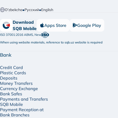
•
•
O'zbekcha
Русский
English
Download
Apps Store
Google Play
SQB Mobile
ISO 37001:2016 ABMS, New
When using website materials, reference to sqb.uz website is required
Bank
Credit Card
Plastic Cards
Deposits
Money Transfers
Currency Exchange
Bank Safes
Payments and Transfers
SQB Mobile
Payment Reception at
Bank Branches