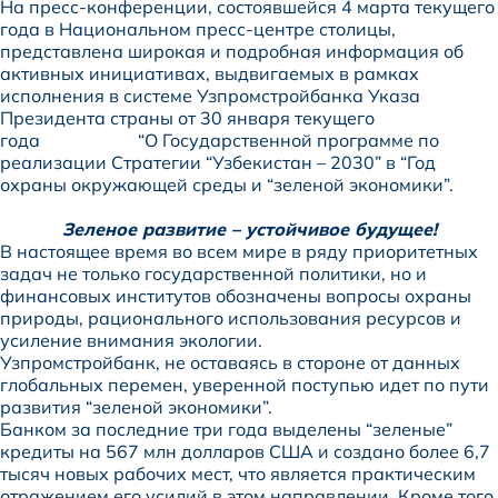
На пресс-конференции, состоявшейся 4 марта текущего
года в Национальном пресс-центре столицы,
представлена широкая и подробная информация об
активных инициативах, выдвигаемых в рамках
исполнения в системе Узпромстройбанка Указа
Президента страны от 30 января текущего
года “О Государственной программе по
реализации Стратегии “Узбекистан – 2030” в “Год
охраны окружающей среды и “зеленой экономики”.
Зеленое развитие – устойчивое будущее!
В настоящее время во всем мире в ряду приоритетных
задач не только государственной политики, но и
финансовых институтов обозначены вопросы охраны
природы, рационального использования ресурсов и
усиление внимания экологии.
Узпромстройбанк, не оставаясь в стороне от данных
глобальных перемен, уверенной поступью идет по пути
развития “зеленой экономики”.
Банком за последние три года выделены “зеленые”
кредиты на 567 млн долларов США и создано более 6,7
тысяч новых рабочих мест, что является практическим
отражением его усилий в этом направлении. Кроме того,