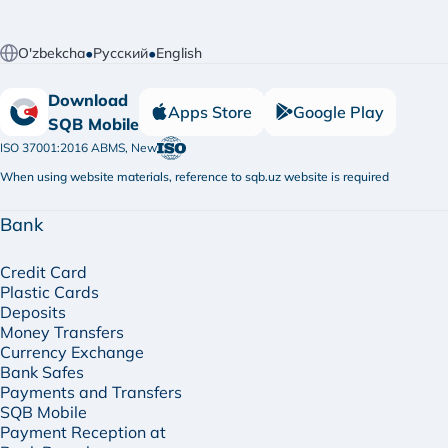
•
•
O'zbekcha
Русский
English
Download
Apps Store
Google Play
SQB Mobile
ISO 37001:2016 ABMS, New
When using website materials, reference to sqb.uz website is required
Bank
Credit Card
Plastic Cards
Deposits
Money Transfers
Currency Exchange
Bank Safes
Payments and Transfers
SQB Mobile
Payment Reception at