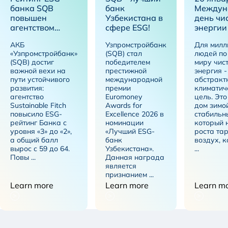
банка SQB
банк
Междун
повышен
Узбекистана в
день чи
агентством
сфере ESG!
энергии
Sustainable Fitch
АКБ
Узпромстройбанк
Для милл
до уровня «2»
«Узпромстройбанк»
(SQB) стал
людей по
(SQB) достиг
победителем
миру чис
важной вехи на
престижной
энергия -
пути устойчивого
международной
абстракт
развития:
премии
климатич
агентство
Euromoney
цель. Это
Sustainable Fitch
Awards for
дом зимой
повысило ESG-
Excellence 2026 в
стабильн
рейтинг Банка с
номинации
который 
уровня «3» до «2»,
«Лучший ESG-
роста тар
а общий балл
банк
воздух, 
вырос с 59 до 64.
Узбекистана».
...
Повы ...
Данная награда
является
признанием ...
Learn more
Learn more
Learn m