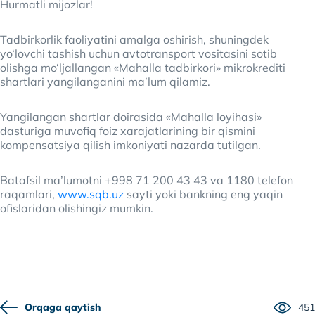
Hurmatli mijozlar!
Tadbirkorlik faoliyatini amalga oshirish, shuningdek
yo‘lovchi tashish uchun avtotransport vositasini sotib
olishga mo‘ljallangan «Mahalla tadbirkori» mikrokrediti
shartlari yangilanganini ma’lum qilamiz.
Yangilangan shartlar doirasida «Mahalla loyihasi»
dasturiga muvofiq foiz xarajatlarining bir qismini
kompensatsiya qilish imkoniyati nazarda tutilgan.
Batafsil ma’lumotni +998 71 200 43 43 va 1180 telefon
raqamlari,
www.sqb.uz
sayti yoki bankning eng yaqin
ofislaridan olishingiz mumkin.
Orqaga qaytish
451