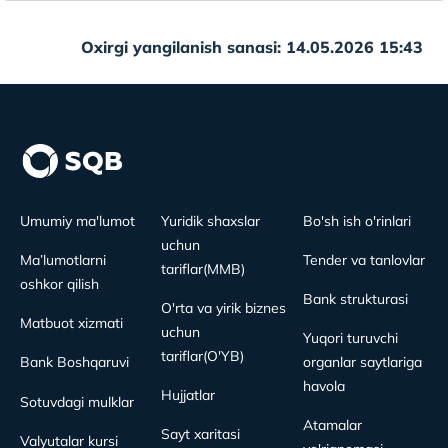
Oxirgi yangilanish sanasi: 14.05.2026 15:43
Umumiy ma'lumot
Yuridik shaxslar
Bo'sh ish o'rinlari
uchun
Ma’lumotlarni
Tender va tanlovlar
tariflar(MMB)
oshkor qilish
Bank strukturasi
O'rta va yirik biznes
Matbuot xizmati
uchun
Yuqori turuvchi
tariflar(O'YB)
Bank Boshqaruvi
organlar saytlariga
havola
Hujjatlar
Sotuvdagi mulklar
Atamalar
Sayt xaritasi
Valyutalar kursi