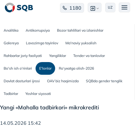
1180
UZ
Analitika
Antikorrupsiya
Bozor tahlillari va izlanishlar
Galereya
Lavozimga tayinlov
Ma'naviy yuksalish
Rahbarlar joriy faoliyati
Yangiliklar
Tender va tanlovlar
Bo'sh ish o'rinlari
E'lonlar
Ro‘yxatga olish-2026
Davlat dasturlari ijrosi
OAV biz haqimizda
SQBda gender tenglik
Tadbirlar
Yoshlar siyosati
Yangi «Mahalla tadbirkori» mikrokrediti
14.05.2026 15:42