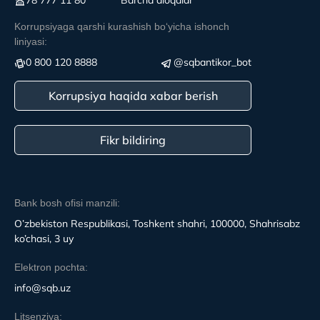
78 777 11 80
Вarcha aloqalar
Korrupsiyaga qarshi kurashish boʻyicha ishonch
liniyasi:
0 800 120 8888
@sqbantikor_bot
Korrupsiya haqida xabar berish
Fikr bildiring
Bank bosh ofisi manzili:
O’zbekiston Respublikasi, Toshkent shahri, 100000, Shahrisabz
ko’chasi, 3 uy
Elektron pochta:
info@sqb.uz
Litsenziya: