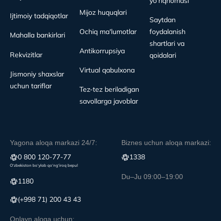
yo'riqnomasi
Mijoz huquqlari
Ijtimoiy tadqiqotlar
Saytdan
Ochiq ma'lumotlar
foydalanish
Mahalla bankirlari
shartlari va
Antikorrupsiya
Rekvizitlar
qoidalari
Virtual qabulxona
Jismoniy shaxslar
uchun tariflar
Tez-tez beriladigan
savollarga javoblar
Yagona aloqa markazi 24/7:
Biznes uchun aloqa markazi:
0 800 120-77-77
1338
O‘zbekiston bo‘ylab qo‘ng‘iroq bepul
Du–Ju 09:00–19:00
1180
(+998 71) 200 43 43
Onlayn aloqa uchun: